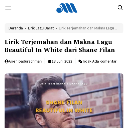
Langsung
MENU
ke
isi
Beranda
›
Lirik Lagu Barat
›
Lirik Terjemahan dan Makna Lagu Beautiful In White dari Shane Filan
Lirik Terjemahan dan Makna Lagu
Beautiful In White dari Shane Filan
Arief Ibadurachman
13 Juni 2022
Tidak Ada Komentar