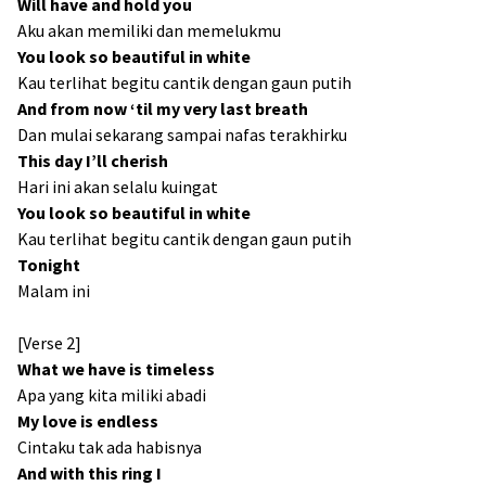
Will have and hold you
Aku akan memiliki dan memelukmu
You look so beautiful in white
Kau terlihat begitu cantik dengan gaun putih
And from now ‘til my very last breath
Dan mulai sekarang sampai nafas terakhirku
This day I’ll cherish
Hari ini akan selalu kuingat
You look so beautiful in white
Kau terlihat begitu cantik dengan gaun putih
Tonight
Malam ini
[Verse 2]
What we have is timeless
Apa yang kita miliki abadi
My love is endless
Cintaku tak ada habisnya
And with this ring I