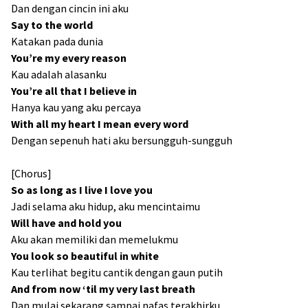
Dan dengan cincin ini aku
Say to the world
Katakan pada dunia
You’re my every reason
Kau adalah alasanku
You’re all that I believe in
Hanya kau yang aku percaya
With all my heart I mean every word
Dengan sepenuh hati aku bersungguh-sungguh
[Chorus]
So as long as I live I love you
Jadi selama aku hidup, aku mencintaimu
Will have and hold you
Aku akan memiliki dan memelukmu
You look so beautiful in white
Kau terlihat begitu cantik dengan gaun putih
And from now ‘til my very last breath
Dan mulai sekarang sampai nafas terakhirku