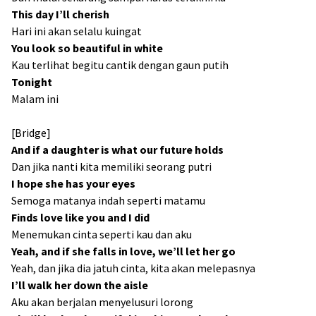
This day I’ll cherish
Hari ini akan selalu kuingat
You look so beautiful in white
Kau terlihat begitu cantik dengan gaun putih
Tonight
Malam ini
[Bridge]
And if a daughter is what our future holds
Dan jika nanti kita memiliki seorang putri
I hope she has your eyes
Semoga matanya indah seperti matamu
Finds love like you and I did
Menemukan cinta seperti kau dan aku
Yeah, and if she falls in love, we’ll let her go
Yeah, dan jika dia jatuh cinta, kita akan melepasnya
I’ll walk her down the aisle
Aku akan berjalan menyelusuri lorong