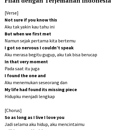
Filan dengan Terjemahan Indonesia
[Verse]
Not sure if you know this
Aku tak yakin kau tahu ini
But when we first met
Namun sejak pertama kita bertemu
I got so nervous I couldn’t speak
Aku merasa begitu gugup, aku tak bisa berucap
In that very moment
Pada saat itu juga
I found the one and
Aku menemukan seseorang dan
My life had found its missing piece
Hidupku menjadi lengkap
[Chorus]
So as long as I live I love you
Jadi selama aku hidup, aku mencintaimu