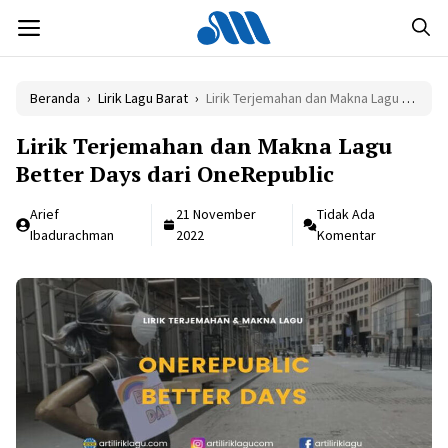
Langsung
MENU
ke
isi
Beranda
›
Lirik Lagu Barat
›
Lirik Terjemahan dan Makna Lagu Better Days dari OneRepublic
Lirik Terjemahan dan Makna Lagu
Better Days dari OneRepublic
Arief
21 November
Tidak Ada
Ibadurachman
2022
Komentar