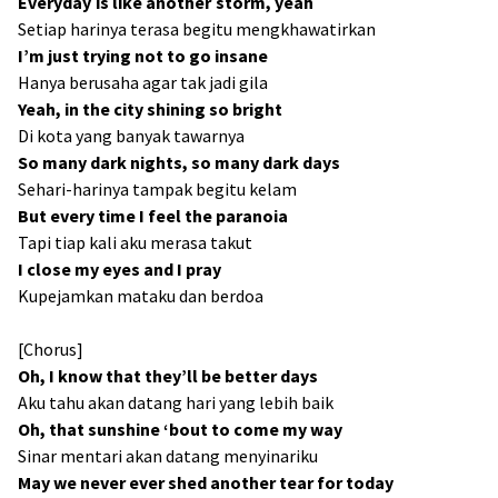
Everyday is like another storm, yeah
Setiap harinya terasa begitu mengkhawatirkan
I’m just trying not to go insane
Hanya berusaha agar tak jadi gila
Yeah, in the city shining so bright
Di kota yang banyak tawarnya
So many dark nights, so many dark days
Sehari-harinya tampak begitu kelam
But every time I feel the paranoia
Tapi tiap kali aku merasa takut
I close my eyes and I pray
Kupejamkan mataku dan berdoa
[Chorus]
Oh, I know that they’ll be better days
Aku tahu akan datang hari yang lebih baik
Oh, that sunshine ‘bout to come my way
Sinar mentari akan datang menyinariku
May we never ever shed another tear for today