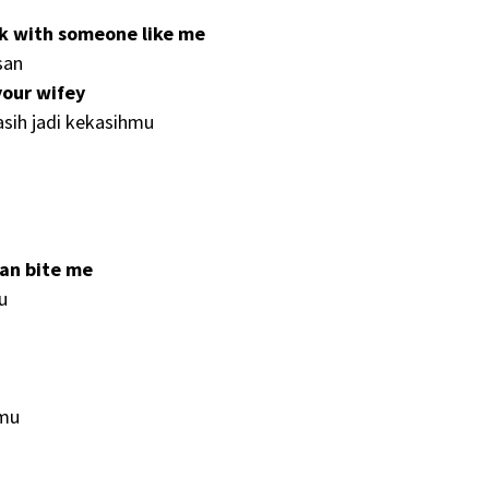
ck with someone like me
san
your wifey
asih jadi kekasihmu
can bite me
u
hmu