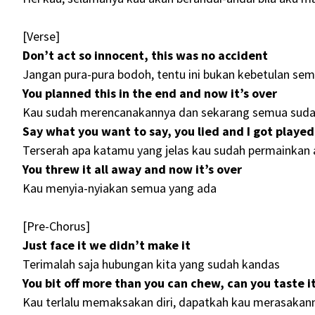
[Verse]
Don’t act so innocent, this was no accident
Jangan pura-pura bodoh, tentu ini bukan kebetulan se
You planned this in the end and now it’s over
Kau sudah merencanakannya dan sekarang semua suda
Say what you want to say, you lied and I got played
Terserah apa katamu yang jelas kau sudah permainkan 
You threw it all away and now it’s over
Kau menyia-nyiakan semua yang ada
[Pre-Chorus]
Just face it we didn’t make it
Terimalah saja hubungan kita yang sudah kandas
You bit off more than you can chew, can you taste i
Kau terlalu memaksakan diri, dapatkah kau merasakan