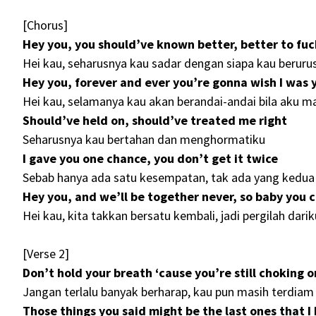
[Chorus]
Hey you, you should’ve known better, better to fu
Hei kau, seharusnya kau sadar dengan siapa kau beruru
Hey you, forever and ever you’re gonna wish I was 
Hei kau, selamanya kau akan berandai-andai bila aku m
Should’ve held on, should’ve treated me right
Seharusnya kau bertahan dan menghormatiku
I gave you one chance, you don’t get it twice
Sebab hanya ada satu kesempatan, tak ada yang kedua
Hey you, and we’ll be together never, so baby you 
Hei kau, kita takkan bersatu kembali, jadi pergilah darik
[Verse 2]
Don’t hold your breath ‘cause you’re still choking 
Jangan terlalu banyak berharap, kau pun masih terdiam 
Those things you said might be the last ones that I