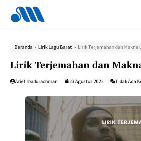
Langsung
ke
isi
Beranda
›
Lirik Lagu Barat
›
Lirik Terjemahan dan Makna La
Lirik Terjemahan dan Makna
Arief Ibadurachman
23 Agustus 2022
Tidak Ada 