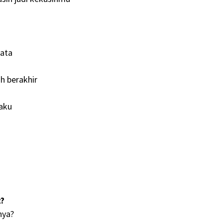
mata
h berakhir
aku
t?
nya?