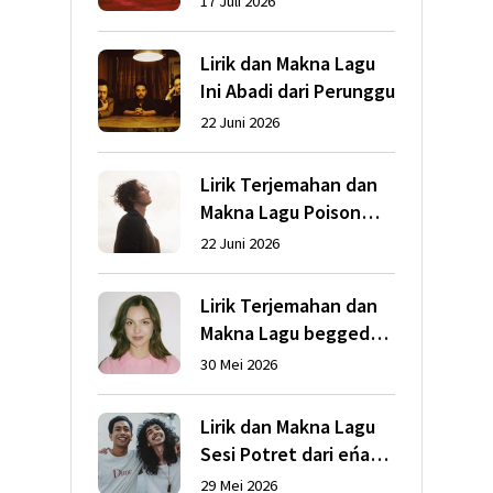
17 Juli 2026
Abrams
Lirik dan Makna Lagu
Ini Abadi dari Perunggu
22 Juni 2026
Lirik Terjemahan dan
Makna Lagu Poison
dari Dean Lewis
22 Juni 2026
Lirik Terjemahan dan
Makna Lagu begged
dari Olivia Rodrigo
30 Mei 2026
Lirik dan Makna Lagu
Sesi Potret dari eńau
feat. Ari Lesmana
29 Mei 2026