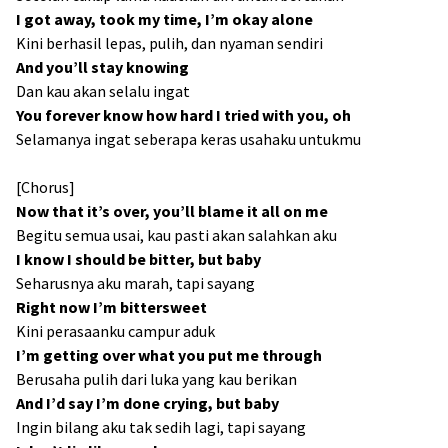
I got away, took my time, I’m okay alone
Kini berhasil lepas, pulih, dan nyaman sendiri
And you’ll stay knowing
Dan kau akan selalu ingat
You forever know how hard I tried with you, oh
Selamanya ingat seberapa keras usahaku untukmu
[Chorus]
Now that it’s over, you’ll blame it all on me
Begitu semua usai, kau pasti akan salahkan aku
I know I should be bitter, but baby
Seharusnya aku marah, tapi sayang
Right now I’m bittersweet
Kini perasaanku campur aduk
I’m getting over what you put me through
Berusaha pulih dari luka yang kau berikan
And I’d say I’m done crying, but baby
Ingin bilang aku tak sedih lagi, tapi sayang