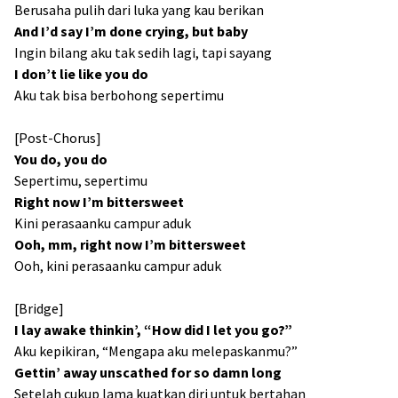
Berusaha pulih dari luka yang kau berikan
And I’d say I’m done crying, but baby
Ingin bilang aku tak sedih lagi, tapi sayang
I don’t lie like you do
Aku tak bisa berbohong sepertimu
[Post-Chorus]
You do, you do
Sepertimu, sepertimu
Right now I’m bittersweet
Kini perasaanku campur aduk
Ooh, mm, right now I’m bittersweet
Ooh, kini perasaanku campur aduk
[Bridge]
I lay awake thinkin’, “How did I let you go?”
Aku kepikiran, “Mengapa aku melepaskanmu?”
Gettin’ away unscathed for so damn long
Setelah cukup lama kuatkan diri untuk bertahan