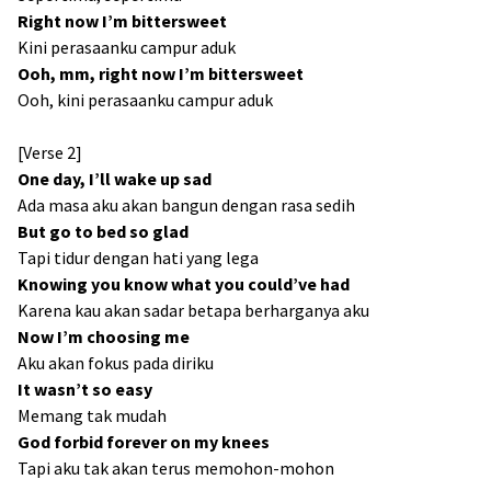
Right now I’m bittersweet
Kini perasaanku campur aduk
Ooh, mm, right now I’m bittersweet
Ooh, kini perasaanku campur aduk
[Verse 2]
One day, I’ll wake up sad
Ada masa aku akan bangun dengan rasa sedih
But go to bed so glad
Tapi tidur dengan hati yang lega
Knowing you know what you could’ve had
Karena kau akan sadar betapa berharganya aku
Now I’m choosing me
Aku akan fokus pada diriku
It wasn’t so easy
Memang tak mudah
God forbid forever on my knees
Tapi aku tak akan terus memohon-mohon