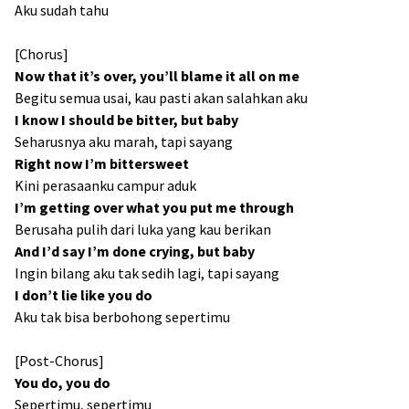
Aku sudah tahu
[Chorus]
Now that it’s over, you’ll blame it all on me
Begitu semua usai, kau pasti akan salahkan aku
I know I should be bitter, but baby
Seharusnya aku marah, tapi sayang
Right now I’m bittersweet
Kini perasaanku campur aduk
I’m getting over what you put me through
Berusaha pulih dari luka yang kau berikan
And I’d say I’m done crying, but baby
Ingin bilang aku tak sedih lagi, tapi sayang
I don’t lie like you do
Aku tak bisa berbohong sepertimu
[Post-Chorus]
You do, you do
Sepertimu, sepertimu