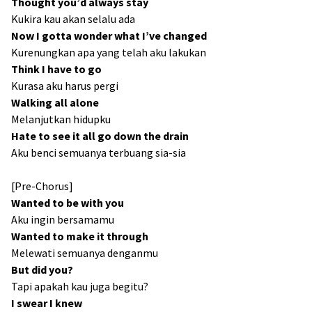
Thought you’d always stay
Kukira kau akan selalu ada
Now I gotta wonder what I’ve changed
Kurenungkan apa yang telah aku lakukan
Think I have to go
Kurasa aku harus pergi
Walking all alone
Melanjutkan hidupku
Hate to see it all go down the drain
Aku benci semuanya terbuang sia-sia
[Pre-Chorus]
Wanted to be with you
Aku ingin bersamamu
Wanted to make it through
Melewati semuanya denganmu
But did you?
Tapi apakah kau juga begitu?
I swear I knew