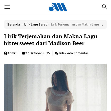
Langsung
MENU
ke
isi
Beranda
›
Lirik Lagu Barat
›
Lirik Terjemahan dan Makna Lagu bittersweet dari Madison Beer
Lirik Terjemahan dan Makna Lagu
bittersweet dari Madison Beer
Admin
27 Oktober 2025
Tidak Ada Komentar