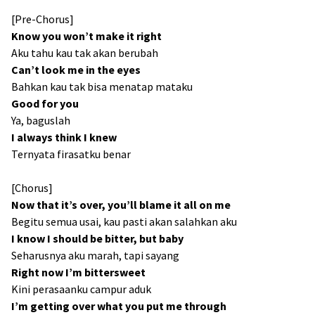
[Pre-Chorus]
Know you won’t make it right
Aku tahu kau tak akan berubah
Can’t look me in the eyes
Bahkan kau tak bisa menatap mataku
Good for you
Ya, baguslah
I always think I knew
Ternyata firasatku benar
[Chorus]
Now that it’s over, you’ll blame it all on me
Begitu semua usai, kau pasti akan salahkan aku
I know I should be bitter, but baby
Seharusnya aku marah, tapi sayang
Right now I’m bittersweet
Kini perasaanku campur aduk
I’m getting over what you put me through