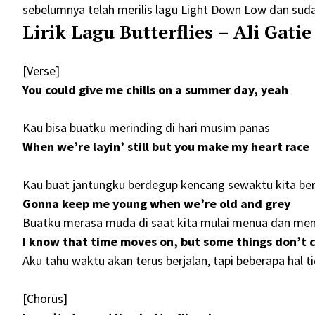
sebelumnya telah merilis lagu Light Down Low dan sudah
Lirik Lagu Butterflies – Ali Gat
[Verse]
You could give me chills on a summer day, yeah
Kau bisa buatku merinding di hari musim panas
When we’re layin’ still but you make my heart race
Kau buat jantungku berdegup kencang sewaktu kita ber
Gonna keep me young when we’re old and grey
Buatku merasa muda di saat kita mulai menua dan me
I know that time moves on, but some things don’t
Aku tahu waktu akan terus berjalan, tapi beberapa hal t
[Chorus]