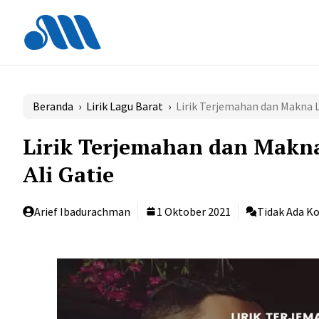
Langsung
ke
isi
Beranda
›
Lirik Lagu Barat
›
Lirik Terjemahan dan Makna La
Lirik Terjemahan dan Makna
Ali Gatie
Arief Ibadurachman
1 Oktober 2021
Tidak Ada K