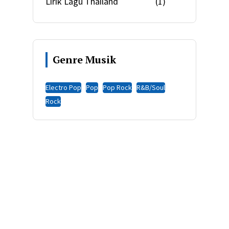
Lirik Lagu Thailand
(1)
Genre Musik
Electro Pop
Pop
Pop Rock
R&B/Soul
Rock