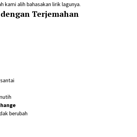
 kami alih bahasakan lirik lagunya.
ie dengan Terjemahan
santai
mutih
 change
idak berubah