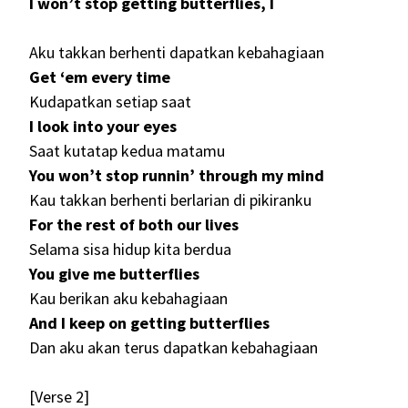
I won’t stop getting butterflies, I
Aku takkan berhenti dapatkan kebahagiaan
Get ‘em every time
Kudapatkan setiap saat
I look into your eyes
Saat kutatap kedua matamu
You won’t stop runnin’ through my mind
Kau takkan berhenti berlarian di pikiranku
For the rest of both our lives
Selama sisa hidup kita berdua
You give me butterflies
Kau berikan aku kebahagiaan
And I keep on getting butterflies
Dan aku akan terus dapatkan kebahagiaan
[Verse 2]