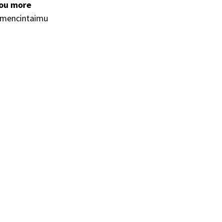
you more
n mencintaimu