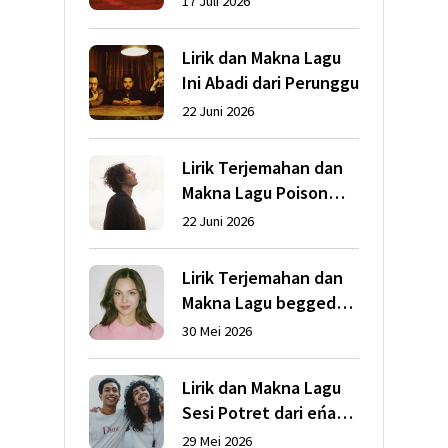
17 Juli 2026
Abrams
Lirik dan Makna Lagu
Ini Abadi dari Perunggu
22 Juni 2026
Lirik Terjemahan dan
Makna Lagu Poison
dari Dean Lewis
22 Juni 2026
Lirik Terjemahan dan
Makna Lagu begged
dari Olivia Rodrigo
30 Mei 2026
Lirik dan Makna Lagu
Sesi Potret dari eńau
feat. Ari Lesmana
29 Mei 2026