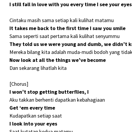
I still fall in love with you every time I see your eyes
Cintaku masih sama setiap kali kulihat matamu
It takes me back to the first time I saw you smile
Sama seperti saat pertama kali kulihat senyummu
They told us we were young and dumb, we didn’t k
Mereka bilang kita adalah muda-mudi bodoh yang tidak
Now look at all the things we’ve become
Dan sekarang lihatlah kita
[Chorus]
I won’t stop getting butterflies, I
Aku takkan berhenti dapatkan kebahagiaan
Get ‘em every time
Kudapatkan setiap saat
I look into your eyes
Saat kutatap kedua matamu