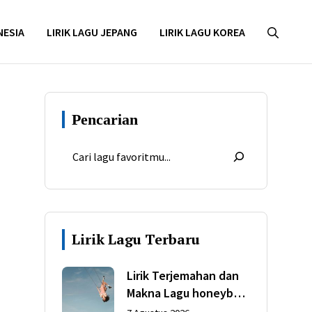
NESIA
LIRIK LAGU JEPANG
LIRIK LAGU KOREA
Pencarian
Lirik Lagu Terbaru
Lirik Terjemahan dan
Makna Lagu honeybee
dari Olivia Rodrigo