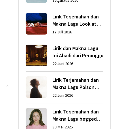
7 Agustus 2026
Lirik Terjemahan dan
Makna Lagu Look at
My Life dari Gracie
17 Juli 2026
Abrams
Lirik dan Makna Lagu
Ini Abadi dari Perunggu
22 Juni 2026
Lirik Terjemahan dan
Makna Lagu Poison
dari Dean Lewis
22 Juni 2026
Lirik Terjemahan dan
Makna Lagu begged
dari Olivia Rodrigo
30 Mei 2026