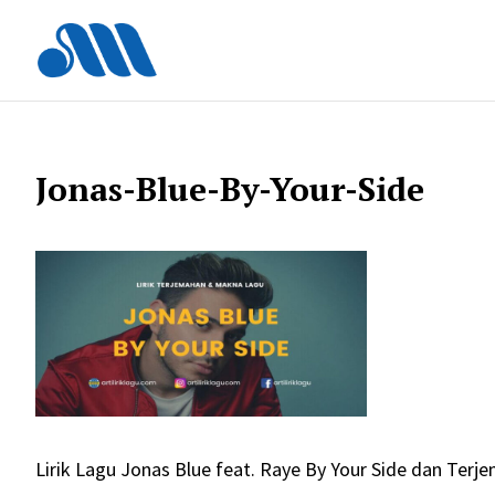
Langsung
ke
isi
Jonas-Blue-By-Your-Side
Lirik Lagu Jonas Blue feat. Raye By Your Side dan Terj