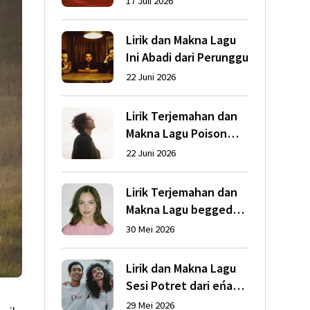
17 Juli 2026
Abrams
Lirik dan Makna Lagu
Ini Abadi dari Perunggu
22 Juni 2026
Lirik Terjemahan dan
Makna Lagu Poison
dari Dean Lewis
22 Juni 2026
Lirik Terjemahan dan
Makna Lagu begged
dari Olivia Rodrigo
30 Mei 2026
Lirik dan Makna Lagu
Sesi Potret dari eńau
feat. Ari Lesmana
29 Mei 2026