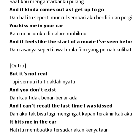
Saat kau mengantarkanku pulang
And it kinda comes out as I get up to go
Dan hal itu seperti muncul sembari aku berdiri dan pergi
You kiss me in your car
Kau menciumku di dalam mobilmu
And it feels like the start of a movie I’ve seen befo
Dan rasanya seperti awal mula film yang pernah kuliha
[Outro]
But it’s not real
Tapi semua itu tidaklah nyata
And you don’t exist
Dan kau tidak benar-benar ada
And I can’t recall the last time I was kissed
Dan aku tak bisa lagi mengingat kapan terakhir kali ak
It hits me in the car
Hal itu membuatku tersadar akan kenyataan