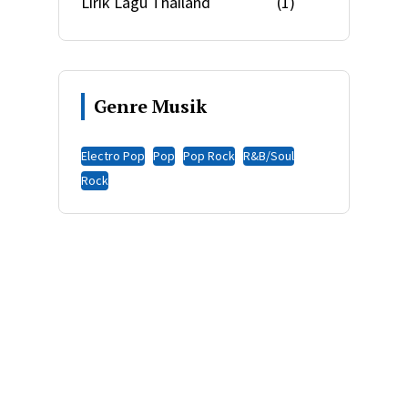
Lirik Lagu Thailand
(1)
Genre Musik
Electro Pop
Pop
Pop Rock
R&B/Soul
Rock