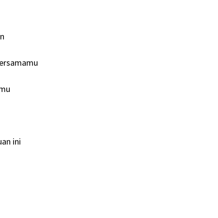
an
 bersamamu
amu
an ini