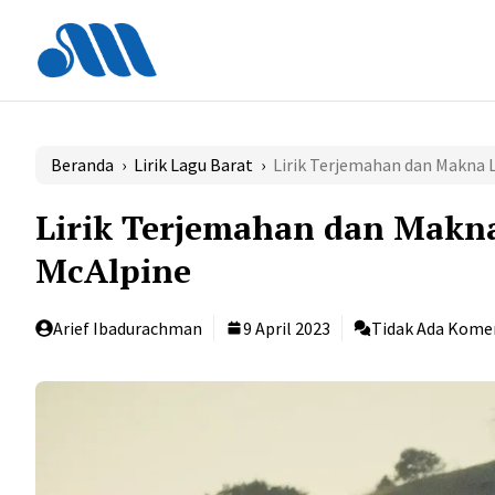
Langsung
ke
isi
Beranda
›
Lirik Lagu Barat
›
Lirik Terjemahan dan Makna L
Lirik Terjemahan dan Makna 
McAlpine
Arief Ibadurachman
9 April 2023
Tidak Ada Kome