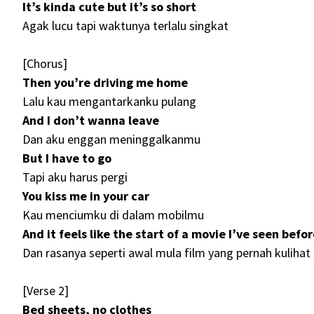
It’s kinda cute but it’s so short
Agak lucu tapi waktunya terlalu singkat
[Chorus]
Then you’re driving me home
Lalu kau mengantarkanku pulang
And I don’t wanna leave
Dan aku enggan meninggalkanmu
But I have to go
Tapi aku harus pergi
You kiss me in your car
Kau menciumku di dalam mobilmu
And it feels like the start of a movie I’ve seen befo
Dan rasanya seperti awal mula film yang pernah kuliha
[Verse 2]
Bed sheets, no clothes