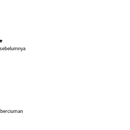
re
t sebelumnya
u berciuman