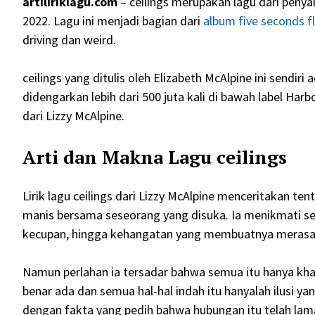
artiliriklagu.com
– ceilings merupakan lagu dari penya
2022. Lagu ini menjadi bagian dari
album five seconds f
driving dan weird.
ceilings yang ditulis oleh Elizabeth McAlpine ini sendiri 
didengarkan lebih dari 500 juta kali di bawah label Harbo
dari Lizzy McAlpine.
Arti dan Makna Lagu ceilings
Lirik lagu ceilings dari Lizzy McAlpine menceritakan 
manis bersama seseorang yang disuka. Ia menikmati seti
kecupan, hingga kehangatan yang membuatnya merasa s
Namun perlahan ia tersadar bahwa semua itu hanya kha
benar ada dan semua hal-hal indah itu hanyalah ilusi yan
dengan fakta yang pedih bahwa hubungan itu telah lama