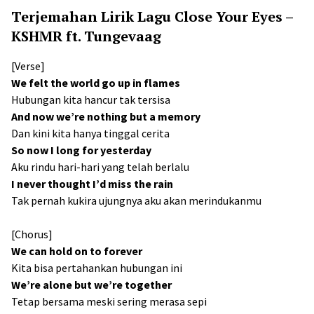
Terjemahan Lirik Lagu Close Your Eyes –
KSHMR ft. Tungevaag
[Verse]
We felt the world go up in flames
Hubungan kita hancur tak tersisa
And now we’re nothing but a memory
Dan kini kita hanya tinggal cerita
So now I long for yesterday
Aku rindu hari-hari yang telah berlalu
I never thought I’d miss the rain
Tak pernah kukira ujungnya aku akan merindukanmu
[Chorus]
We can hold on to forever
Kita bisa pertahankan hubungan ini
We’re alone but we’re together
Tetap bersama meski sering merasa sepi