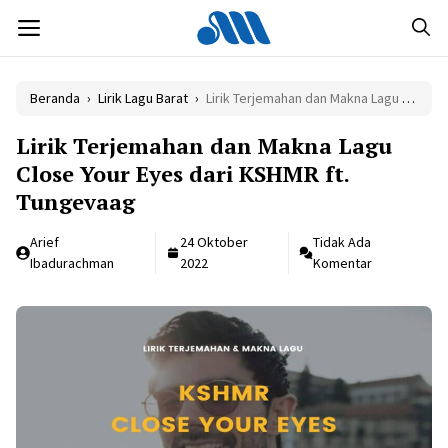
Langsung
MENU
ke
isi
Beranda
›
Lirik Lagu Barat
›
Lirik Terjemahan dan Makna Lagu Close Your Eyes dari KSHMR ft. Tungevaag
Lirik Terjemahan dan Makna Lagu
Close Your Eyes dari KSHMR ft.
Tungevaag
Arief
24 Oktober
Tidak Ada
Ibadurachman
2022
Komentar