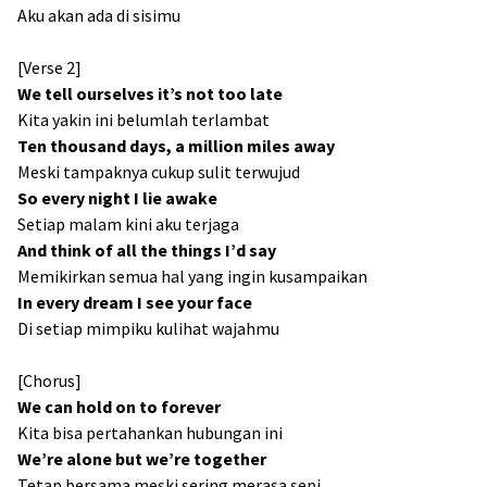
Aku akan ada di sisimu
[Verse 2]
We tell ourselves it’s not too late
Kita yakin ini belumlah terlambat
Ten thousand days, a million miles away
Meski tampaknya cukup sulit terwujud
So every night I lie awake
Setiap malam kini aku terjaga
And think of all the things I’d say
Memikirkan semua hal yang ingin kusampaikan
In every dream I see your face
Di setiap mimpiku kulihat wajahmu
[Chorus]
We can hold on to forever
Kita bisa pertahankan hubungan ini
We’re alone but we’re together
Tetap bersama meski sering merasa sepi