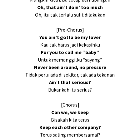
Oh, that ain’t doin’ too much
Oh, itu tak terlalu sulit dilakukan
[Pre-Chorus]
You ain’t gotta be my lover
Kau tak harus jadi kekasihku
For you to call me “baby”
Untuk memanggilku “sayang”
Never been around, no pressure
Tidak perlu ada di sekitar, tak ada tekanan
Ain’t that serious?
Bukankah itu serius?
[Chorus]
Can we, we keep
Bisakah kita terus
Keep each other company?
Terus saling membersamai?