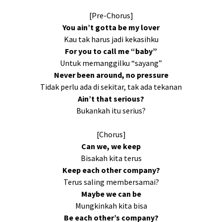
[Pre-Chorus]
You ain’t gotta be my lover
Kau tak harus jadi kekasihku
For you to call me “baby”
Untuk memanggilku “sayang”
Never been around, no pressure
Tidak perlu ada di sekitar, tak ada tekanan
Ain’t that serious?
Bukankah itu serius?
[Chorus]
Can we, we keep
Bisakah kita terus
Keep each other company?
Terus saling membersamai?
Maybe we can be
Mungkinkah kita bisa
Be each other’s company?