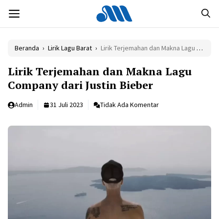
Langsung
MENU
ke
isi
Beranda
›
Lirik Lagu Barat
›
Lirik Terjemahan dan Makna Lagu Company dari Justin Bieber
Lirik Terjemahan dan Makna Lagu
Company dari Justin Bieber
Admin
31 Juli 2023
Tidak Ada Komentar