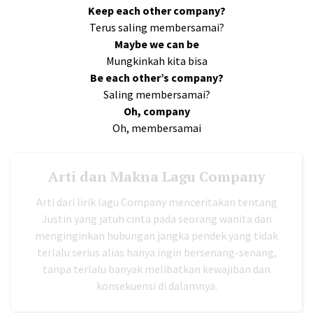
Keep each other company?
Terus saling membersamai?
Maybe we can be
Mungkinkah kita bisa
Be each other’s company?
Saling membersamai?
Oh, company
Oh, membersamai
Arti dan Makna Lagu Company
Arti dari lirik lagu Company menceritakan tentang
Justin yang jatuh cinta pada seorang wanita dan
menginginkan hubungan jangka pendek yang tidak
terlalu serius alias hanya ingin bersenang-senang,
tanpa terlalu banyak melibatkan kewajiban dan
konsekuensi di dalamnya.