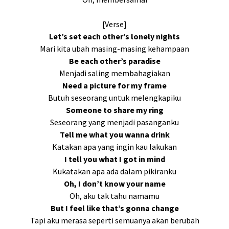
[Verse]
Let’s set each other’s lonely nights
Mari kita ubah masing-masing kehampaan
Be each other’s paradise
Menjadi saling membahagiakan
Need a picture for my frame
Butuh seseorang untuk melengkapiku
Someone to share my ring
Seseorang yang menjadi pasanganku
Tell me what you wanna drink
Katakan apa yang ingin kau lakukan
I tell you what I got in mind
Kukatakan apa ada dalam pikiranku
Oh, I don’t know your name
Oh, aku tak tahu namamu
But I feel like that’s gonna change
Tapi aku merasa seperti semuanya akan berubah