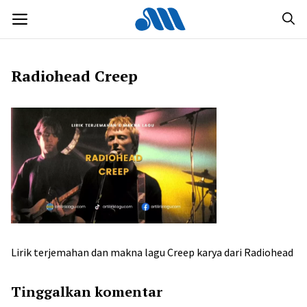
Langsung
MENU
ke
isi
Radiohead Creep
Lirik terjemahan dan makna lagu Creep karya dari Radiohead
Tinggalkan komentar