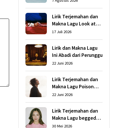
7 Agustus 2026
Lirik Terjemahan dan
Makna Lagu Look at
My Life dari Gracie
17 Juli 2026
Abrams
Lirik dan Makna Lagu
Ini Abadi dari Perunggu
22 Juni 2026
Lirik Terjemahan dan
Makna Lagu Poison
dari Dean Lewis
22 Juni 2026
Lirik Terjemahan dan
Makna Lagu begged
dari Olivia Rodrigo
30 Mei 2026