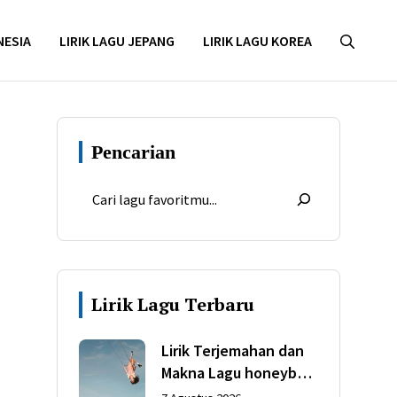
NESIA
LIRIK LAGU JEPANG
LIRIK LAGU KOREA
Pencarian
Lirik Lagu Terbaru
Lirik Terjemahan dan
Makna Lagu honeybee
dari Olivia Rodrigo