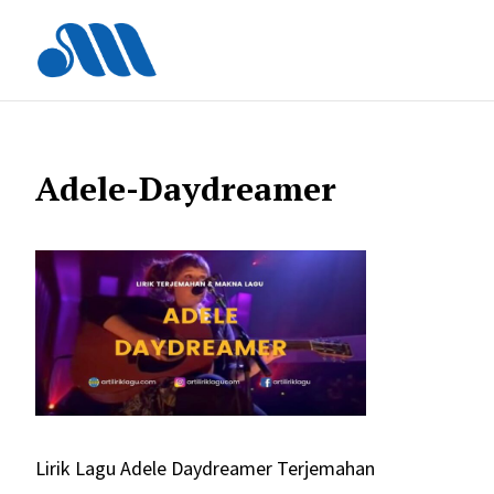
Langsung
ke
isi
Adele-Daydreamer
Lirik Lagu Adele Daydreamer Terjemahan