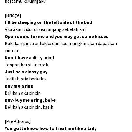
bertemu keluargaku
[Bridge]
I’ll be sleeping on the left side of the bed
Aku akan tidur di sisi ranjang sebelah kiri
Open doors for me and you may get some kisses
Bukakan pintu untukku dan kau mungkin akan dapatkan
ciuman
Don’t have a dirty mind
Jangan berpikir jorok
Just be a classy guy
Jadilah pria berkelas
Buy me a ring
Belikan aku cincin
Buy-buy me a ring, babe
Belikah aku cincin, kasih
[Pre-Chorus]
You gotta know how to treat me like a lady