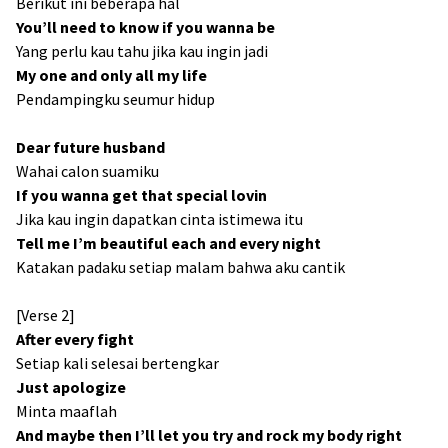
Berikut ini beberapa hal
You’ll need to know if you wanna be
Yang perlu kau tahu jika kau ingin jadi
My one and only all my life
Pendampingku seumur hidup
Dear future husband
Wahai calon suamiku
If you wanna get that special lovin
Jika kau ingin dapatkan cinta istimewa itu
Tell me I’m beautiful each and every night
Katakan padaku setiap malam bahwa aku cantik
[Verse 2]
After every fight
Setiap kali selesai bertengkar
Just apologize
Minta maaflah
And maybe then I’ll let you try and rock my body right