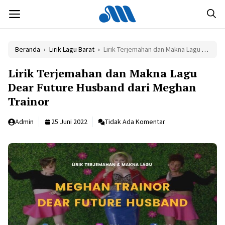
Langsung
MENU
ke
isi
Beranda
›
Lirik Lagu Barat
›
Lirik Terjemahan dan Makna Lagu Dear Future Husband dari Meghan Trainor
Lirik Terjemahan dan Makna Lagu
Dear Future Husband dari Meghan
Trainor
Admin
25 Juni 2022
Tidak Ada Komentar