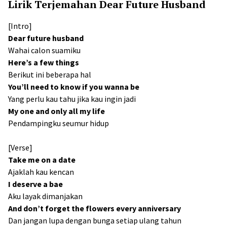
Lirik Terjemahan Dear Future Husband
[Intro]
Dear future husband
Wahai calon suamiku
Here’s a few things
Berikut ini beberapa hal
You’ll need to know if you wanna be
Yang perlu kau tahu jika kau ingin jadi
My one and only all my life
Pendampingku seumur hidup
[Verse]
Take me on a date
Ajaklah kau kencan
I deserve a bae
Aku layak dimanjakan
And don’t forget the flowers every anniversary
Dan jangan lupa dengan bunga setiap ulang tahun