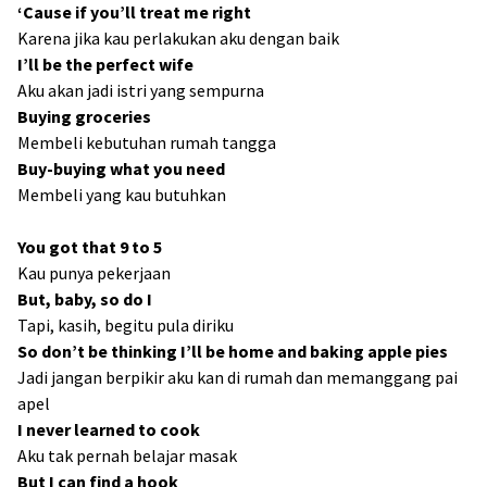
‘Cause if you’ll treat me right
Karena jika kau perlakukan aku dengan baik
I’ll be the perfect wife
Aku akan jadi istri yang sempurna
Buying groceries
Membeli kebutuhan rumah tangga
Buy-buying what you need
Membeli yang kau butuhkan
You got that 9 to 5
Kau punya pekerjaan
But, baby, so do I
Tapi, kasih, begitu pula diriku
So don’t be thinking I’ll be home and baking apple pies
Jadi jangan berpikir aku kan di rumah dan memanggang pai
apel
I never learned to cook
Aku tak pernah belajar masak
But I can find a hook