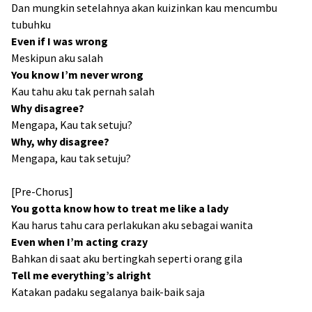
Dan mungkin setelahnya akan kuizinkan kau mencumbu
tubuhku
Even if I was wrong
Meskipun aku salah
You know I’m never wrong
Kau tahu aku tak pernah salah
Why disagree?
Mengapa, Kau tak setuju?
Why, why disagree?
Mengapa, kau tak setuju?
[Pre-Chorus]
You gotta know how to treat me like a lady
Kau harus tahu cara perlakukan aku sebagai wanita
Even when I’m acting crazy
Bahkan di saat aku bertingkah seperti orang gila
Tell me everything’s alright
Katakan padaku segalanya baik-baik saja