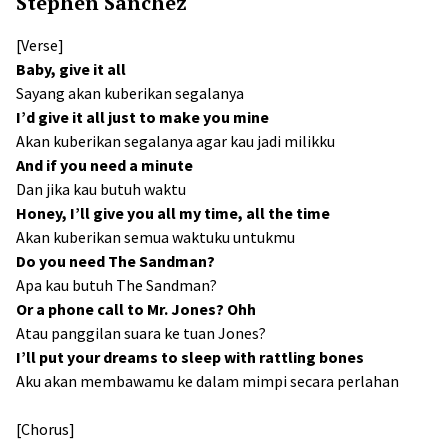
Stephen Sanchez
[Verse]
Baby, give it all
Sayang akan kuberikan segalanya
I’d give it all just to make you mine
Akan kuberikan segalanya agar kau jadi milikku
And if you need a minute
Dan jika kau butuh waktu
Honey, I’ll give you all my time, all the time
Akan kuberikan semua waktuku untukmu
Do you need The Sandman?
Apa kau butuh The Sandman?
Or a phone call to Mr. Jones? Ohh
Atau panggilan suara ke tuan Jones?
I’ll put your dreams to sleep with rattling bones
Aku akan membawamu ke dalam mimpi secara perlahan
[Chorus]