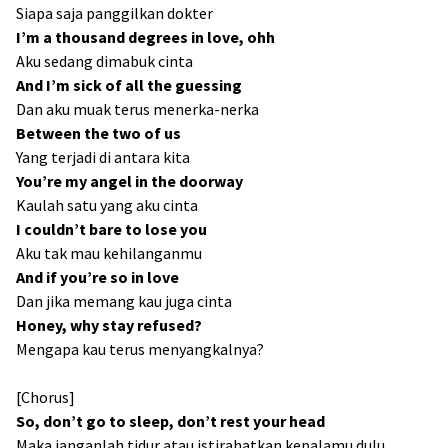
Siapa saja panggilkan dokter
I’m a thousand degrees in love, ohh
Aku sedang dimabuk cinta
And I’m sick of all the guessing
Dan aku muak terus menerka-nerka
Between the two of us
Yang terjadi di antara kita
You’re my angel in the doorway
Kaulah satu yang aku cinta
I couldn’t bare to lose you
Aku tak mau kehilanganmu
And if you’re so in love
Dan jika memang kau juga cinta
Honey, why stay refused?
Mengapa kau terus menyangkalnya?
[Chorus]
So, don’t go to sleep, don’t rest your head
Maka janganlah tidur atau istirahatkan kepalamu dulu