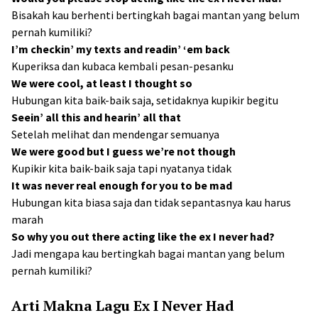
Bisakah kau berhenti bertingkah bagai mantan yang belum
pernah kumiliki?
I’m checkin’ my texts and readin’ ‘em back
Kuperiksa dan kubaca kembali pesan-pesanku
We were cool, at least I thought so
Hubungan kita baik-baik saja, setidaknya kupikir begitu
Seein’ all this and hearin’ all that
Setelah melihat dan mendengar semuanya
We were good but I guess we’re not though
Kupikir kita baik-baik saja tapi nyatanya tidak
It was never real enough for you to be mad
Hubungan kita biasa saja dan tidak sepantasnya kau harus
marah
So why you out there acting like the ex I never had?
Jadi mengapa kau bertingkah bagai mantan yang belum
pernah kumiliki?
Arti Makna Lagu Ex I Never Had