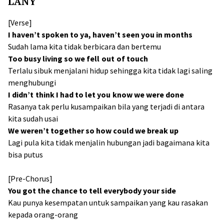
LANY
[Verse]
I haven’t spoken to ya, haven’t seen you in months
Sudah lama kita tidak berbicara dan bertemu
Too busy living so we fell out of touch
Terlalu sibuk menjalani hidup sehingga kita tidak lagi saling
menghubungi
I didn’t think I had to let you know we were done
Rasanya tak perlu kusampaikan bila yang terjadi di antara
kita sudah usai
We weren’t together so how could we break up
Lagi pula kita tidak menjalin hubungan jadi bagaimana kita
bisa putus
[Pre-Chorus]
You got the chance to tell everybody your side
Kau punya kesempatan untuk sampaikan yang kau rasakan
kepada orang-orang