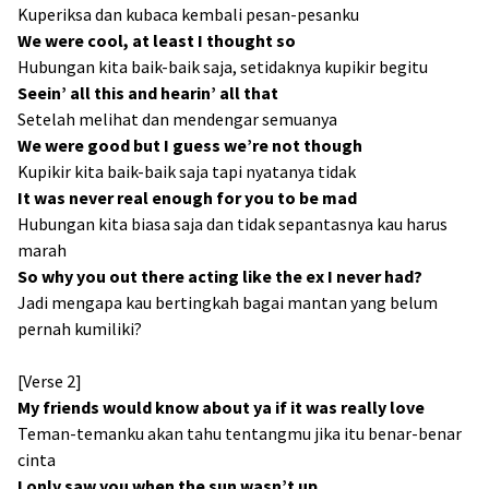
Kuperiksa dan kubaca kembali pesan-pesanku
We were cool, at least I thought so
Hubungan kita baik-baik saja, setidaknya kupikir begitu
Seein’ all this and hearin’ all that
Setelah melihat dan mendengar semuanya
We were good but I guess we’re not though
Kupikir kita baik-baik saja tapi nyatanya tidak
It was never real enough for you to be mad
Hubungan kita biasa saja dan tidak sepantasnya kau harus
marah
So why you out there acting like the ex I never had?
Jadi mengapa kau bertingkah bagai mantan yang belum
pernah kumiliki?
[Verse 2]
My friends would know about ya if it was really love
Teman-temanku akan tahu tentangmu jika itu benar-benar
cinta
I only saw you when the sun wasn’t up