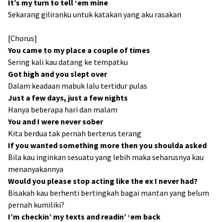
It’s my turn to tell ‘em mine
Sekarang giliranku untuk katakan yang aku rasakan
[Chorus]
You came to my place a couple of times
Sering kali kau datang ke tempatku
Got high and you slept over
Dalam keadaan mabuk lalu tertidur pulas
Just a few days, just a few nights
Hanya beberapa hari dan malam
You and I were never sober
Kita berdua tak pernah berterus terang
If you wanted something more then you shoulda asked
Bila kau inginkan sesuatu yang lebih maka seharusnya kau
menanyakannya
Would you please stop acting like the ex I never had?
Bisakah kau berhenti bertingkah bagai mantan yang belum
pernah kumiliki?
I’m checkin’ my texts and readin’ ‘em back