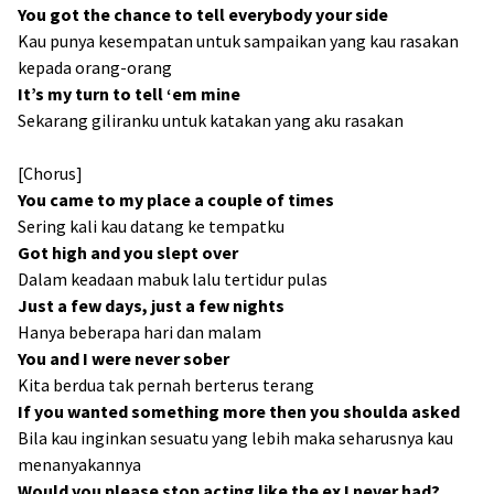
You got the chance to tell everybody your side
Kau punya kesempatan untuk sampaikan yang kau rasakan
kepada orang-orang
It’s my turn to tell ‘em mine
Sekarang giliranku untuk katakan yang aku rasakan
[Chorus]
You came to my place a couple of times
Sering kali kau datang ke tempatku
Got high and you slept over
Dalam keadaan mabuk lalu tertidur pulas
Just a few days, just a few nights
Hanya beberapa hari dan malam
You and I were never sober
Kita berdua tak pernah berterus terang
If you wanted something more then you shoulda asked
Bila kau inginkan sesuatu yang lebih maka seharusnya kau
menanyakannya
Would you please stop acting like the ex I never had?