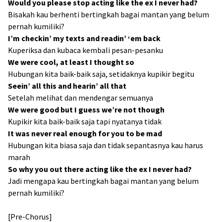
Would you please stop acting like the ex I never had?
Bisakah kau berhenti bertingkah bagai mantan yang belum
pernah kumiliki?
I’m checkin’ my texts and readin’ ‘em back
Kuperiksa dan kubaca kembali pesan-pesanku
We were cool, at least I thought so
Hubungan kita baik-baik saja, setidaknya kupikir begitu
Seein’ all this and hearin’ all that
Setelah melihat dan mendengar semuanya
We were good but I guess we’re not though
Kupikir kita baik-baik saja tapi nyatanya tidak
It was never real enough for you to be mad
Hubungan kita biasa saja dan tidak sepantasnya kau harus
marah
So why you out there acting like the ex I never had?
Jadi mengapa kau bertingkah bagai mantan yang belum
pernah kumiliki?
[Pre-Chorus]