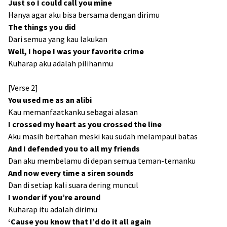
Just so I could call you mine
Hanya agar aku bisa bersama dengan dirimu
The things you did
Dari semua yang kau lakukan
Well, I hope I was your favorite crime
Kuharap aku adalah pilihanmu
[Verse 2]
You used me as an alibi
Kau memanfaatkanku sebagai alasan
I crossed my heart as you crossed the line
Aku masih bertahan meski kau sudah melampaui batas
And I defended you to all my friends
Dan aku membelamu di depan semua teman-temanku
And now every time a siren sounds
Dan di setiap kali suara dering muncul
I wondеr if you’re around
Kuharap itu adalah dirimu
‘Cause you know that I’d do it all again