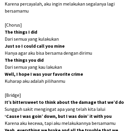
Karena percayalah, aku ingin melakukan segalanya lagi
bersamamu
[Chorus]
The things I did
Dari semua yang kulakukan
Just so I could call you mine
Hanya agar aku bisa bersama dengan dirimu
The things you did
Dari semua yang kau lakukan
Well, I hope I was your favorite crime
Kuharap aku adalah pilihanmu
[Bridge]
It’s bittersweet to think about the damage that we’d do
Sungguh sakit mengingat apa yang telah kita lalui
‘Cause I was goin’ down, but I was doin’ it with you
Karena aku kecewa, tapi aku melakukannya bersamamu
Yeah, everything we broke and all the trouble that we