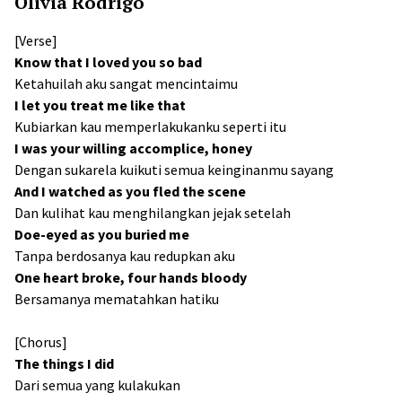
Olivia Rodrigo
[Verse]
Know that I loved you so bad
Ketahuilah aku sangat mencintaimu
I let you treat me like that
Kubiarkan kau memperlakukanku seperti itu
I was your willing accomplice, honey
Dengan sukarela kuikuti semua keinginanmu sayang
And I watched as you fled the scene
Dan kulihat kau menghilangkan jejak setelah
Doe-eyed as you buried me
Tanpa berdosanya kau redupkan aku
One heart broke, four hands bloody
Bersamanya mematahkan hatiku
[Chorus]
The things I did
Dari semua yang kulakukan