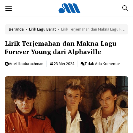
Langsung
MENU
ke
isi
Beranda
›
Lirik Lagu Barat
›
Lirik Terjemahan dan Makna Lagu Forever Young dari Alphaville
Lirik Terjemahan dan Makna Lagu
Forever Young dari Alphaville
Arief Ibadurachman
23 Mei 2024
Tidak Ada Komentar