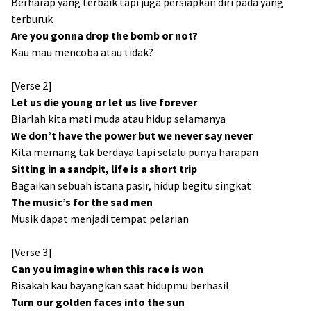
Berharap yang terbaik tapi juga persiapkan diri pada yang
terburuk
Are you gonna drop the bomb or not?
Kau mau mencoba atau tidak?
[Verse 2]
Let us die young or let us live forever
Biarlah kita mati muda atau hidup selamanya
We don’t have the power but we never say never
Kita memang tak berdaya tapi selalu punya harapan
Sitting in a sandpit, life is a short trip
Bagaikan sebuah istana pasir, hidup begitu singkat
The music’s for the sad men
Musik dapat menjadi tempat pelarian
[Verse 3]
Can you imagine when this race is won
Bisakah kau bayangkan saat hidupmu berhasil
Turn our golden faces into the sun