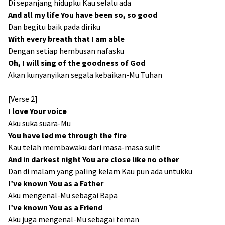
Di sepanjang hidupku Kau selalu ada
And all my life You have been so, so good
Dan begitu baik pada diriku
With every breath that I am able
Dengan setiap hembusan nafasku
Oh, I will sing of the goodness of God
Akan kunyanyikan segala kebaikan-Mu Tuhan
[Verse 2]
I love Your voice
Aku suka suara-Mu
You have led me through the fire
Kau telah membawaku dari masa-masa sulit
And in darkest night You are close like no other
Dan di malam yang paling kelam Kau pun ada untukku
I’ve known You as a Father
Aku mengenal-Mu sebagai Bapa
I’ve known You as a Friend
Aku juga mengenal-Mu sebagai teman