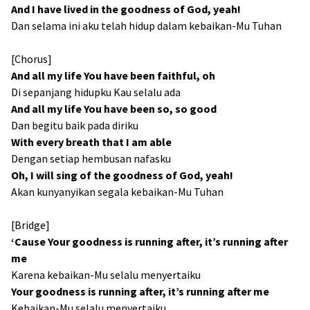
And I have lived in the goodness of God, yeah!
Dan selama ini aku telah hidup dalam kebaikan-Mu Tuhan
[Chorus]
And all my life You have been faithful, oh
Di sepanjang hidupku Kau selalu ada
And all my life You have been so, so good
Dan begitu baik pada diriku
With every breath that I am able
Dengan setiap hembusan nafasku
Oh, I will sing of the goodness of God, yeah!
Akan kunyanyikan segala kebaikan-Mu Tuhan
[Bridge]
‘Cause Your goodness is running after, it’s running after
me
Karena kebaikan-Mu selalu menyertaiku
Your goodness is running after, it’s running after me
Kebaikan-Mu selalu menyertaiku