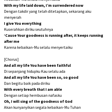
With my life laid down, I’m surrendered now
Dengan takdir yang telah ditetapkan, sekarang aku
menyerah
I give You everything
Kuserahkan diriku seutuhnya
‘Cause Your goodness is running after, it keeps running
after me
Karena kebaikan-Mu selalu menyertaiku
[Chorus]
And all my life You have been faithful
Di sepanjang hidupku Kau selalu ada
And all my life You have been so, so good
Dan begitu baik pada diriku
With every breath that I am able
Dengan setiap hembusan nafasku
Oh, I will sing of the goodness of God
Akan kunyanyikan segala kebaikan-Mu Tuhan