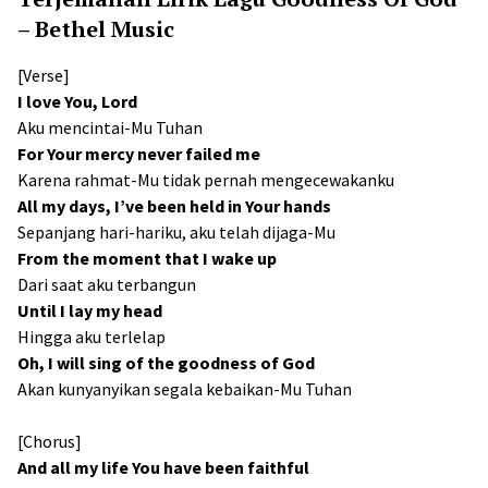
– Bethel Music
[Verse]
I love You, Lord
Aku mencintai-Mu Tuhan
For Your mercy never failed me
Karena rahmat-Mu tidak pernah mengecewakanku
All my days, I’ve been held in Your hands
Sepanjang hari-hariku, aku telah dijaga-Mu
From the moment that I wake up
Dari saat aku terbangun
Until I lay my head
Hingga aku terlelap
Oh, I will sing of the goodness of God
Akan kunyanyikan segala kebaikan-Mu Tuhan
[Chorus]
And all my life You have been faithful