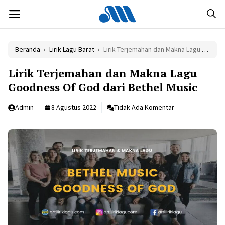
Langsung
MENU
ke
isi
Beranda
›
Lirik Lagu Barat
›
Lirik Terjemahan dan Makna Lagu Goodness Of God dari Bethel Music
Lirik Terjemahan dan Makna Lagu
Goodness Of God dari Bethel Music
Admin
8 Agustus 2022
Tidak Ada Komentar