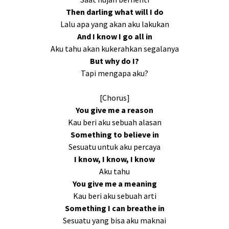
Then darling what will I do
Lalu apa yang akan aku lakukan
And I know I go all in
Aku tahu akan kukerahkan segalanya
But why do I?
Tapi mengapa aku?
[Chorus]
You give me a reason
Kau beri aku sebuah alasan
Something to believe in
Sesuatu untuk aku percaya
I know, I know, I know
Aku tahu
You give me a meaning
Kau beri aku sebuah arti
Something I can breathe in
Sesuatu yang bisa aku maknai