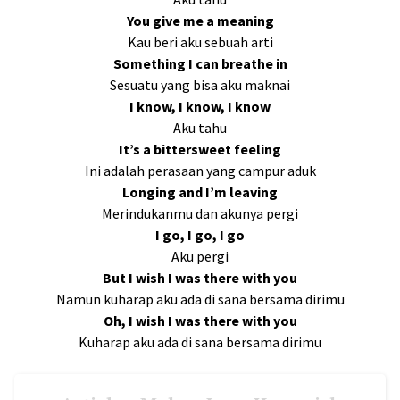
You give me a meaning
Kau beri aku sebuah arti
Something I can breathe in
Sesuatu yang bisa aku maknai
I know, I know, I know
Aku tahu
It’s a bittersweet feeling
Ini adalah perasaan yang campur aduk
Longing and I’m leaving
Merindukanmu dan akunya pergi
I go, I go, I go
Aku pergi
But I wish I was there with you
Namun kuharap aku ada di sana bersama dirimu
Oh, I wish I was there with you
Kuharap aku ada di sana bersama dirimu