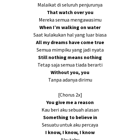
Malaikat di seluruh penjurunya
That watch over you
Mereka semua mengawasimu
When I’m walking on water
Saat kulakukan hal yang luar biasa
All my dreams have come true
Semua mimpiku yang jadi nyata
Still nothing means nothing
Tetap saja semua tiada berarti
Without you, you
Tanpa adanya dirimu
[Chorus 2x]
You give me a reason
Kau beri aku sebuah alasan
Something to believe in
Sesuatu untuk aku percaya
I know, I know, I know
Aku tahu