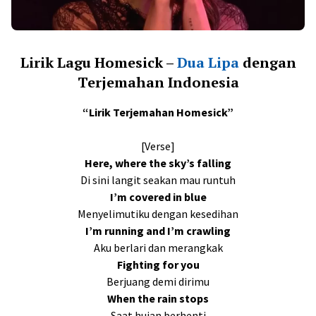
Lirik Lagu Homesick –
Dua Lipa
dengan
Terjemahan Indonesia
“Lirik Terjemahan Homesick”
[Verse]
Here, where the sky’s falling
Di sini langit seakan mau runtuh
I’m covered in blue
Menyelimutiku dengan kesedihan
I’m running and I’m crawling
Aku berlari dan merangkak
Fighting for you
Berjuang demi dirimu
When the rain stops
Saat hujan berhenti