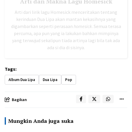
Arti dan Makna Lagu Homesick
Arti dari lirik lagu Homesick menceritakan tentang
kerinduan Dua Lipa akan mantan kekasihnya yang
digambarkan seperti perasaan
homesick
. Semua terasa
percuma, apa pun yang ia lakukan bahkan mimpinya
yang terwujud sekalipun tiada artinya lagi bila tak ada
ada si dia di sisinya.
Tags:
Album Dua Lipa
Dua Lipa
Pop
Bagikan
Mungkin Anda juga suka