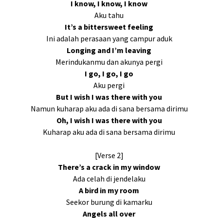
I know, I know, I know
Aku tahu
It’s a bittersweet feeling
Ini adalah perasaan yang campur aduk
Longing and I’m leaving
Merindukanmu dan akunya pergi
I go, I go, I go
Aku pergi
But I wish I was there with you
Namun kuharap aku ada di sana bersama dirimu
Oh, I wish I was there with you
Kuharap aku ada di sana bersama dirimu
[Verse 2]
There’s a crack in my window
Ada celah di jendelaku
A bird in my room
Seekor burung di kamarku
Angels all over