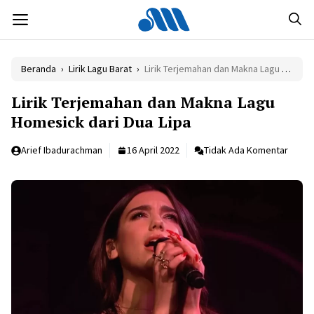
Langsung
MENU
ke
isi
Beranda
›
Lirik Lagu Barat
›
Lirik Terjemahan dan Makna Lagu Homesick dari Dua Lipa
Lirik Terjemahan dan Makna Lagu
Homesick dari Dua Lipa
Arief Ibadurachman
16 April 2022
Tidak Ada Komentar