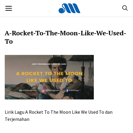
Langsung
MENU
ke
isi
A-Rocket-To-The-Moon-Like-We-Used-
To
Lirik Lagu A Rocket To The Moon Like We Used To dan
Terjemahan