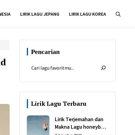
NESIA
LIRIK LAGU JEPANG
LIRIK LAGU KOREA
Pencarian
id
Lirik Lagu Terbaru
Lirik Terjemahan dan
Makna Lagu honeybee
dari Olivia Rodrigo