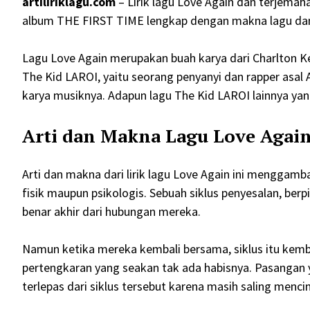
artiliriklagu.com
– Lirik lagu Love Again dan terjemaha
album THE FIRST TIME lengkap dengan makna lagu dan ar
Lagu Love Again merupakan buah karya dari Charlton 
The Kid LAROI, yaitu seorang penyanyi dan rapper asa
karya musiknya. Adapun lagu The Kid LAROI lainnya yan
Arti dan Makna Lagu Love Agai
Arti dan makna dari lirik lagu Love Again ini menggam
fisik maupun psikologis. Sebuah siklus penyesalan, berp
benar akhir dari hubungan mereka.
Namun ketika mereka kembali bersama, siklus itu kemb
pertengkaran yang seakan tak ada habisnya. Pasangan y
terlepas dari siklus tersebut karena masih saling mencin