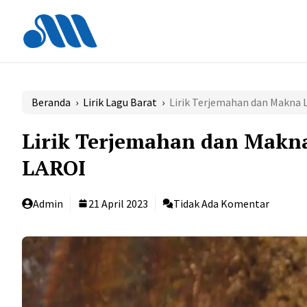
Langsung
ke
isi
Beranda
›
Lirik Lagu Barat
›
Lirik Terjemahan dan Makna 
Lirik Terjemahan dan Makn
LAROI
Admin
21 April 2023
Tidak Ada Komentar