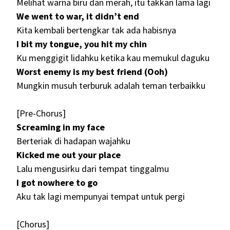
Melihat warna biru dan merah, itu takkan lama lagi
We went to war, it didn’t end
Kita kembali bertengkar tak ada habisnya
I bit my tongue, you hit my chin
Ku menggigit lidahku ketika kau memukul daguku
Worst enemy is my best friend (Ooh)
Mungkin musuh terburuk adalah teman terbaikku
[Pre-Chorus]
Screaming in my face
Berteriak di hadapan wajahku
Kicked me out your place
Lalu mengusirku dari tempat tinggalmu
I got nowhere to go
Aku tak lagi mempunyai tempat untuk pergi
[Chorus]