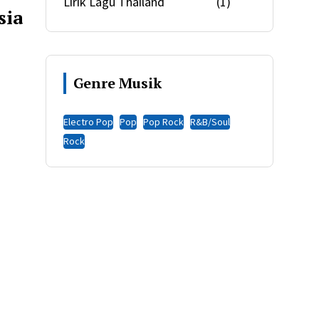
Lirik Lagu Thailand
(1)
sia
Genre Musik
Electro Pop
Pop
Pop Rock
R&B/Soul
Rock