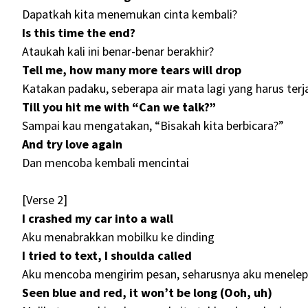
Dapatkah kita menemukan cinta kembali?
Is this time the end?
Ataukah kali ini benar-benar berakhir?
Tell me, how many more tears will drop
Katakan padaku, seberapa air mata lagi yang harus terj
Till you hit me with “Can we talk?”
Sampai kau mengatakan, “Bisakah kita berbicara?”
And try love again
Dan mencoba kembali mencintai
[Verse 2]
I crashed my car into a wall
Aku menabrakkan mobilku ke dinding
I triеd to text, I shoulda called
Aku mencoba mengirim pesan, seharusnya aku menelep
Seen blue and red, it won’t be long (Ooh, uh)