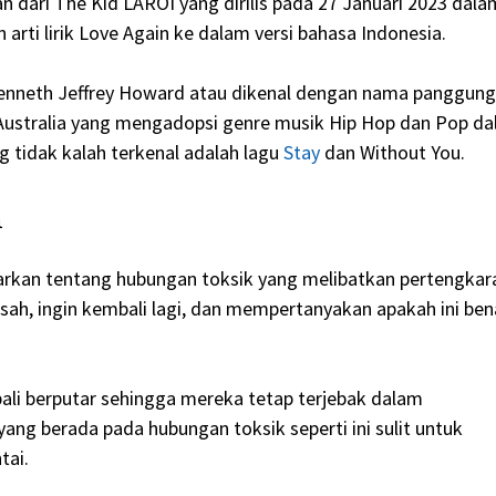
n dari The Kid LAROI yang dirilis pada 27 Januari 2023 dala
ti lirik Love Again ke dalam versi bahasa Indonesia.
Kenneth Jeffrey Howard atau dikenal dengan nama panggung
l Australia yang mengadopsi genre musik Hip Hop dan Pop d
g tidak kalah terkenal adalah lagu
Stay
dan Without You.
n
barkan tentang hubungan toksik yang melibatkan pertengkar
isah, ingin kembali lagi, dan mempertanyakan apakah ini ben
ali berputar sehingga mereka tetap terjebak dalam
ang berada pada hubungan toksik seperti ini sulit untuk
tai.