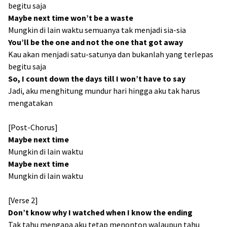
begitu saja
Maybe next time won’t be a waste
Mungkin di lain waktu semuanya tak menjadi sia-sia
You’ll be the one and not the onе that got away
Kau akan menjadi satu-satunya dan bukanlah yang terlepas
begitu saja
So, I count down the days till I won’t have to say
Jadi, aku menghitung mundur hari hingga aku tak harus
mengatakan
[Post-Chorus]
Maybe nеxt time
Mungkin di lain waktu
Maybe next time
Mungkin di lain waktu
[Verse 2]
Don’t know why I watched when I know the ending
Tak tahu mengapa aku tetap menonton walaupun tahu