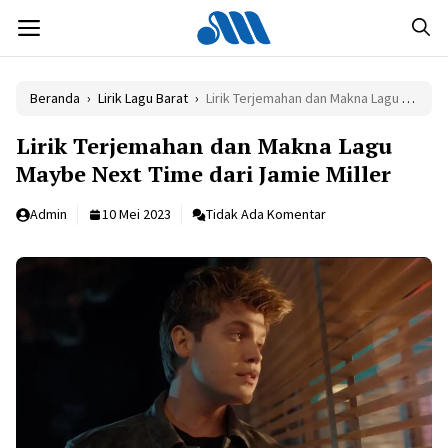
Langsung
MENU
ke
isi
Beranda
›
Lirik Lagu Barat
›
Lirik Terjemahan dan Makna Lagu Maybe Next Time dari Jamie Miller
Lirik Terjemahan dan Makna Lagu
Maybe Next Time dari Jamie Miller
Admin
10 Mei 2023
Tidak Ada Komentar