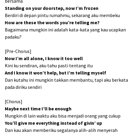
bersama
Standing on your doorstep, now I’m frozen
Berdiri di depan pintu rumahmu, sekarang aku membeku
How are these the words you’re telling me?
Bagaimana mungkin ini adalah kata-kata yang kau ucapkan
padaku?
[Pre-Chorus]
Now I’m all alone, I know it too well
Kini ku sendiran, aku tahu pasti tentang itu
And I know it won’t help, but I’m telling myself
Dan kutahu ini mungkin takkan membantu, tapi aku berkata
pada diriku sendiri
[Chorus]
Maybe next time I’ll be enough
Mungkin di lain waktu aku bisa menjadi orang yang cukup
You’ll give me everything instead of givin’ up
Dan kau akan memberiku segalanya alih-alih menyerah