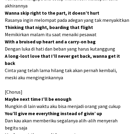
akhirannya
Wanna skip right to the part, it doesn’t hurt
Rasanya ingin melompat pada adegan yang tak menyakitkan
Thinking that night, boarding that flight
Memikirkan malam itu saat menaiki pesawat
With a bruised up heart and a carry-on bag
Dengan luka di hati dan beban yang harus kutanggung
A long-lost love that I’ll never get back, wanna get it
back
Cinta yang telah lama hilang tak akan pernah kembali,
meski aku menginginkannya
[Chorus]
Maybe next time I’ll be enough
Mungkin di lain waktu aku bisa menjadi orang yang cukup
You’ll give me everything instead of givin’ up
Dan kau akan memberiku segalanya alih-alih menyerah
begitu saja