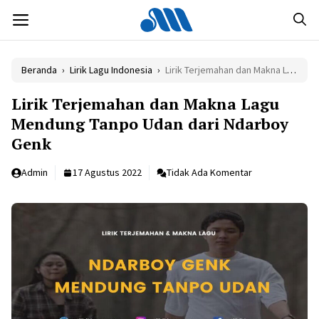
Langsung
MENU
ke
isi
Beranda
›
Lirik Lagu Indonesia
›
Lirik Terjemahan dan Makna Lagu Mendung Tanpo Udan dari Ndarboy Genk
Lirik Terjemahan dan Makna Lagu
Mendung Tanpo Udan dari Ndarboy
Genk
Admin
17 Agustus 2022
Tidak Ada Komentar