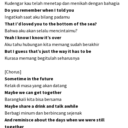
Kudengar kau telah menetap dan menikah dengan bahagia
Do you remember when I told you
Ingatkah saat aku bilang padamu
That I’d loved you to the bottom of the sea?
Bahwa aku akan selalu mencintaimu?
Yeah I know I know it’s over
Aku tahu hubungan kita memang sudah berakhir
But I guess that’s just the way it has to be
Kurasa memang begitulah seharusnya
[Chorus]
Sometime in the future
Kelak di masa yang akan datang
Maybe we can get together
Barangkali kita bisa bersama
Maybe share a drink and talk awhile
Berbagi minum dan berbincang sejenak
And reminisce about the days when we were still
together