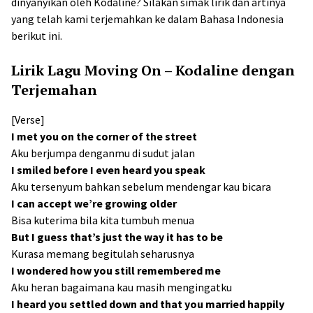
dinyanyikan oleh Kodaline? Silakan simak lirik dan artinya
yang telah kami terjemahkan ke dalam Bahasa Indonesia
berikut ini.
Lirik Lagu Moving On – Kodaline dengan
Terjemahan
[Verse]
I met you on the corner of the street
Aku berjumpa denganmu di sudut jalan
I smiled before I even heard you speak
Aku tersenyum bahkan sebelum mendengar kau bicara
I can accept we’re growing older
Bisa kuterima bila kita tumbuh menua
But I guess that’s just the way it has to be
Kurasa memang begitulah seharusnya
I wondered how you still remembered me
Aku heran bagaimana kau masih mengingatku
I heard you settled down and that you married happily