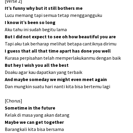
[Verse 2]
It’s funny why but it still bothers me
Lucu memang tapi semua tetap menggangguku
I know it’s been so long
Aku tahu ini sudah begitu lama
But I did not expect to see oh how beautiful you are
Tapi aku tak berharap melihat betapa cantiknya dirimu
I guess that all that time apart has done you well
Kurasa perpisahan telah memperlakukanmu dengan baik
But hey I wish you all the best
Doaku agar kau dapatkan yang terbaik
And maybe someday we might even meet again
Dan mungkin suatu hari nanti kita bisa bertemu lagi
[Chorus]
Sometime in the future
Kelak di masa yang akan datang
Maybe we can get together
Barangkali kita bisa bersama