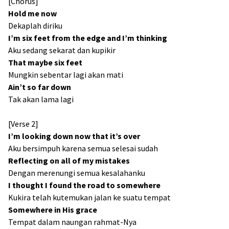
[Chorus]
Hold me now
Dekaplah diriku
I’m six feet from the edge and I’m thinking
Aku sedang sekarat dan kupikir
That maybe six feet
Mungkin sebentar lagi akan mati
Ain’t so far down
Tak akan lama lagi
[Verse 2]
I’m looking down now that it’s over
Aku bersimpuh karena semua selesai sudah
Reflecting on all of my mistakes
Dengan merenungi semua kesalahanku
I thought I found the road to somewhere
Kukira telah kutemukan jalan ke suatu tempat
Somewhere in His grace
Tempat dalam naungan rahmat-Nya