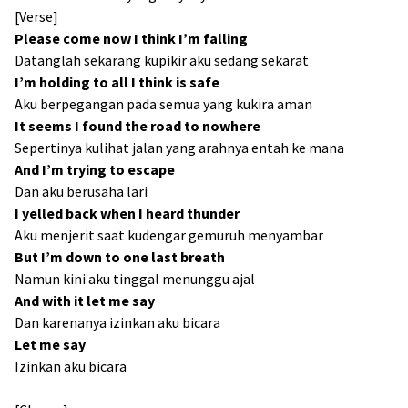
[Verse]
Please come now I think I’m falling
Datanglah sekarang kupikir aku sedang sekarat
I’m holding to all I think is safe
Aku berpegangan pada semua yang kukira aman
It seems I found the road to nowhere
Sepertinya kulihat jalan yang arahnya entah ke mana
And I’m trying to escape
Dan aku berusaha lari
I yelled back when I heard thunder
Aku menjerit saat kudengar gemuruh menyambar
But I’m down to one last breath
Namun kini aku tinggal menunggu ajal
And with it let me say
Dan karenanya izinkan aku bicara
Let me say
Izinkan aku bicara