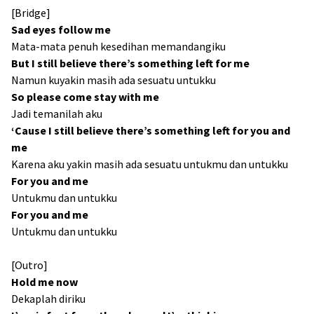
[Bridge]
Sad eyes follow me
Mata-mata penuh kesedihan memandangiku
But I still believe there’s something left for me
Namun kuyakin masih ada sesuatu untukku
So please come stay with me
Jadi temanilah aku
‘Cause I still believe there’s something left for you and
me
Karena aku yakin masih ada sesuatu untukmu dan untukku
For you and me
Untukmu dan untukku
For you and me
Untukmu dan untukku
[Outro]
Hold me now
Dekaplah diriku