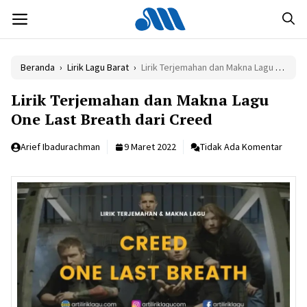
Langsung
MENU
ke
isi
Beranda
›
Lirik Lagu Barat
›
Lirik Terjemahan dan Makna Lagu One Last Breath dari Creed
Lirik Terjemahan dan Makna Lagu
One Last Breath dari Creed
Arief Ibadurachman
9 Maret 2022
Tidak Ada Komentar