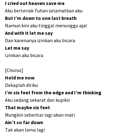
I cried out heaven save me
Aku berteriak Tuhan selamatkan aku
But I’m down to one last breath
Namun kini aku tinggal menunggu ajal
And with it let me say
Dan karenanya izinkan aku bicara
Let me say
Izinkan aku bicara
[Chorus]
Hold me now
Dekaplah diriku
I’m six feet from the edge and I’m thinking
Aku sedang sekarat dan kupikir
That maybe six feet
Mungkin sebentar lagi akan mati
Ain’t so far down
Tak akan lama lagi