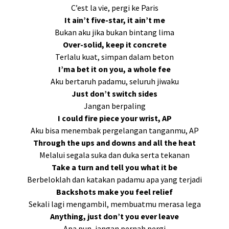
C’est la vie, pergi ke Paris
It ain’t five-star, it ain’t me
Bukan aku jika bukan bintang lima
Over-solid, keep it concrete
Terlalu kuat, simpan dalam beton
I’ma bet it on you, a whole fee
Aku bertaruh padamu, seluruh jiwaku
Just don’t switch sides
Jangan berpaling
I could fire piece your wrist, AP
Aku bisa menembak pergelangan tanganmu, AP
Through the ups and downs and all the heat
Melalui segala suka dan duka serta tekanan
Take a turn and tell you what it be
Berbeloklah dan katakan padamu apa yang terjadi
Backshots make you feel relief
Sekali lagi mengambil, membuatmu merasa lega
Anything, just don’t you ever leave
Apa pun, jangan pernah pergi