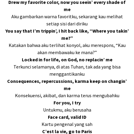
Drew my favorite color, now you seein’ every shade of
me
Aku gambarkan warna favoritku, sekarang kau melihat
setiap sisi dari diriku
You say that I’m trippin’, I hit back like, “Where you takin’
me?”
Katakan bahwa aku terlihat konyol, aku merespons, “Kau
akan membawaku ke mana?”
Locked in for life, on God, no replacin’ me
Terkunci selamanya, di atas Tuhan, tak ada yang bisa
menggantikanku
Consequences, repercussions, karma keep on changin’
me
Konsekuensi, akibat, dan karma terus mengubahku
For you, I try
Untukmu, aku berusaha
Face card, valid ID
Kartu pengenal yang sah
C’est la vie, go to Paris