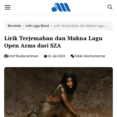
Langsung
MENU
ke
isi
Beranda
›
Lirik Lagu Barat
›
Lirik Terjemahan dan Makna Lagu Open Arms dari SZA
Lirik Terjemahan dan Makna Lagu
Open Arms dari SZA
Arief Ibadurachman
18 Juli 2023
Tidak Ada Komentar