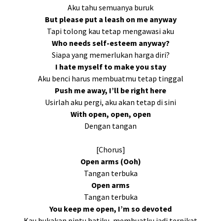
Aku tahu semuanya buruk
But please put a leash on me anyway
Tapi tolong kau tetap mengawasi aku
Who needs self-esteem anyway?
Siapa yang memerlukan harga diri?
I hate myself to make you stay
Aku benci harus membuatmu tetap tinggal
Push me away, I’ll be right here
Usirlah aku pergi, aku akan tetap di sini
With open, open, open
Dengan tangan
[Chorus]
Open arms (Ooh)
Tangan terbuka
Open arms
Tangan terbuka
You keep me open, I’m so devoted
Kau bukakan pintu hatiku, membuatku jadi terpikat