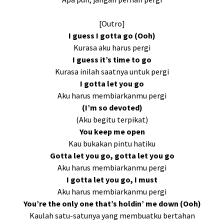
[Outro]
I guess I gotta go (Ooh)
Kurasa aku harus pergi
I guess it’s time to go
Kurasa inilah saatnya untuk pergi
I gotta let you go
Aku harus membiarkanmu pergi
(I’m so devoted)
(Aku begitu terpikat)
You keep me open
Kau bukakan pintu hatiku
Gotta let you go, gotta let you go
Aku harus membiarkanmu pergi
I gotta let you go, I must
Aku harus membiarkanmu pergi
You’re the only one that’s holdin’ me down (Ooh)
Kaulah satu-satunya yang membuatku bertahan