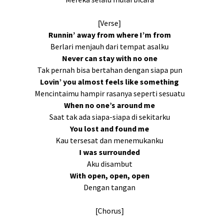
[Verse]
Runnin’ away from where I’m from
Berlari menjauh dari tempat asalku
Never can stay with no one
Tak pernah bisa bertahan dengan siapa pun
Lovin’ you almost feels like something
Mencintaimu hampir rasanya seperti sesuatu
When no one’s around me
Saat tak ada siapa-siapa di sekitarku
You lost and found me
Kau tersesat dan menemukanku
I was surrounded
Aku disambut
With open, open, open
Dengan tangan
[Chorus]