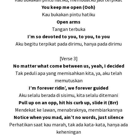
You keep me open (Ooh)
Kau bukakan pintu hatiku
Open arms
Tangan terbuka
I’m so devoted to you, to you, to you
Aku begitu terpikat pada dirimu, hanya pada dirimu
[Verse 3]
No matter what come between us, yeah, I decided
Tak peduli apa yang memisahkan kita, ya, aku telah
memutuskan
I’m forever ridin’, we forever guided
Aku selalu berada di sisimu, kita selalu ditemani
Pull up on an opp, hit his curb up, slide it (Brr)
Mendekat ke lawan, menabraknya, membiarkannya
Notice when you mad, ain’t no words, just silence
Perhatikan saat kau marah, tak ada kata-kata, hanya ada
keheningan