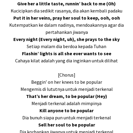
Give her a little taste, runnin’ back to me (Oh)
Kucicipkan dia sedikit rasanya, dia akan kembali padaku
Put it in her veins, pray her soul to keep, ooh, ooh
Kutempatkan ke dalam nadinya, mendoakannya agar dia
pertahankan jiwanya
Every night (Every night, uh), she prays to the sky
Setiap malam dia berdoa kepada Tuhan
Flashin’ lights is all she ever wants to see
Cahaya kilat adalah yang dia inginkan untuk dilihat
[Chorus]
Beggin’ on her knees to be popular
Mengemis di lututnya untuk menjadi terkenal
That’s her dream, to be popular (Hey)
Menjadi terkenal adalah mimpinya
Kill anyone to be popular
Dia bunuh siapa pun untuk menjadi terkenal
Sell her soul to be popular
Dia korbankan jiwanya untuk menjadi terkenal