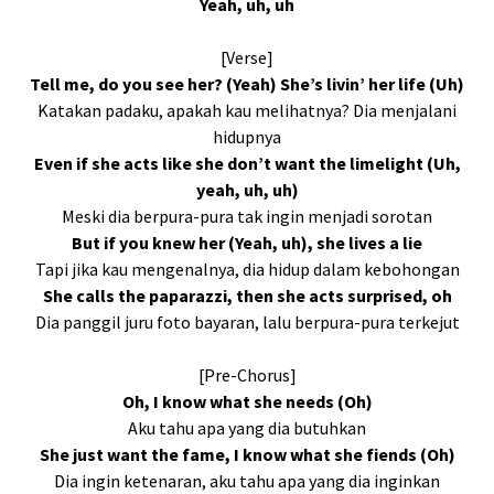
Yeah, uh, uh
[Verse]
Tell me, do you see her? (Yeah) She’s livin’ her life (Uh)
Katakan padaku, apakah kau melihatnya? Dia menjalani
hidupnya
Even if she acts like she don’t want the limelight (Uh,
yeah, uh, uh)
Meski dia berpura-pura tak ingin menjadi sorotan
But if you knew her (Yeah, uh), she lives a lie
Tapi jika kau mengenalnya, dia hidup dalam kebohongan
She calls the paparazzi, then she acts surprised, oh
Dia panggil juru foto bayaran, lalu berpura-pura terkejut
[Pre-Chorus]
Oh, I know what she needs (Oh)
Aku tahu apa yang dia butuhkan
She just want the fame, I know what she fiends (Oh)
Dia ingin ketenaran, aku tahu apa yang dia inginkan