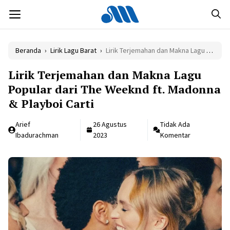
Langsung
MENU
ke
isi
Beranda
›
Lirik Lagu Barat
›
Lirik Terjemahan dan Makna Lagu Popular dari The Weeknd ft. Madonna & Playboi Carti
Lirik Terjemahan dan Makna Lagu
Popular dari The Weeknd ft. Madonna
& Playboi Carti
Arief
26 Agustus
Tidak Ada
Ibadurachman
2023
Komentar