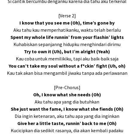
Si cantik bercumbu denganku karena dia tahu aku terkenal
[Verse 2]
I know that you see me (Oh), time’s gone by
Aku tahu kau memperhatikanku, waktu telah berlalu
Spent my whole life runnin’ from your flashin’ lights
Kuhabiskan sepanjanng hidupku menghindari dirimu
Try to own it (Uh), but I’m alright (Yeah)
Kau coba untuk memilikiku, tapi aku baik-baik saja
You can’t take my soul without a f*ckin’ fight (Uh, oh)
Kau tak akan bisa mengambil jiwaku tanpa ada perlawanan
[Pre-Chorus]
Oh, I know what she needs (Oh)
Aku tahu apa yang dia butuhkan
She just want the fame, I know what she fiends (Oh)
Dia ingin ketenaran, aku tahu apa yang dia inginkan
Give her a little taste, runnin’ back to me (Oh)
Kucicipkan dia sedikit rasanya, dia akan kembali padaku