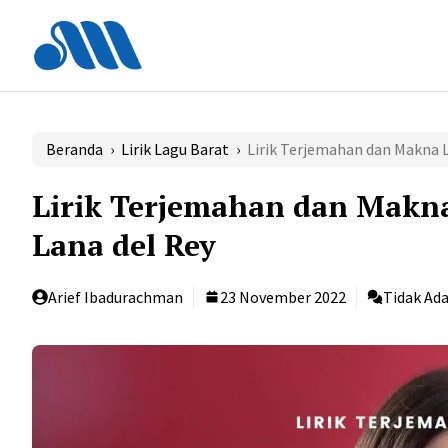
Langsung
ke
isi
Beranda
›
Lirik Lagu Barat
›
Lirik Terjemahan dan Makna L
Lirik Terjemahan dan Makna
Lana del Rey
Arief Ibadurachman
23 November 2022
Tidak Ad