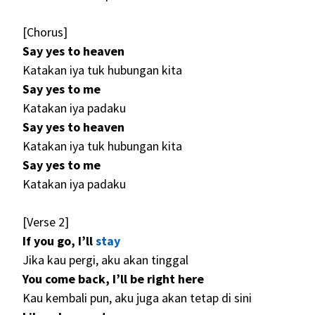
[Chorus]
Say yes to heaven
Katakan iya tuk hubungan kita
Say yes to me
Katakan iya padaku
Say yes to heaven
Katakan iya tuk hubungan kita
Say yes to me
Katakan iya padaku
[Verse 2]
If you go, I’ll
stay
Jika kau pergi, aku akan tinggal
You come back, I’ll be right here
Kau kembali pun, aku juga akan tetap di sini