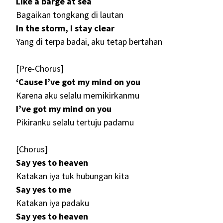
Like a barge at sea
Bagaikan tongkang di lautan
In the storm, I stay clear
Yang di terpa badai, aku tetap bertahan
[Pre-Chorus]
‘Cause I’ve got my mind on you
Karena aku selalu memikirkanmu
I’ve got my mind on you
Pikiranku selalu tertuju padamu
[Chorus]
Say yes to heaven
Katakan iya tuk hubungan kita
Say yes to me
Katakan iya padaku
Say yes to heaven