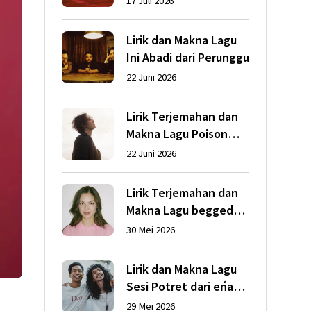
17 Juli 2026
Abrams
Lirik dan Makna Lagu
Ini Abadi dari Perunggu
22 Juni 2026
Lirik Terjemahan dan
Makna Lagu Poison
dari Dean Lewis
22 Juni 2026
Lirik Terjemahan dan
Makna Lagu begged
dari Olivia Rodrigo
30 Mei 2026
Lirik dan Makna Lagu
Sesi Potret dari eńau
feat. Ari Lesmana
29 Mei 2026