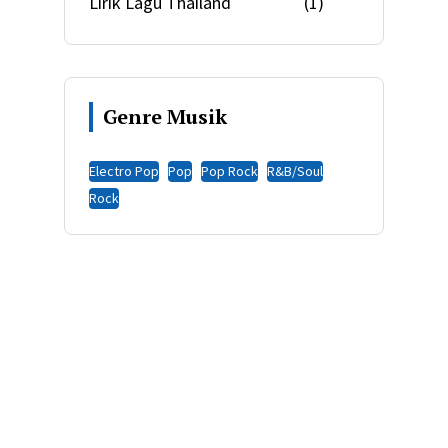
Lirik Lagu Thailand
(1)
Genre Musik
Electro Pop
Pop
Pop Rock
R&B/Soul
Rock