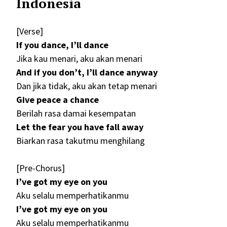
Indonesia
[Verse]
If you dance, I’ll dance
Jika kau menari, aku akan menari
And if you don’t, I’ll dance anyway
Dan jika tidak, aku akan tetap menari
Give peace a chance
Berilah rasa damai kesempatan
Let the fear you have fall away
Biarkan rasa takutmu menghilang
[Pre-Chorus]
I’ve got my eye on you
Aku selalu memperhatikanmu
I’ve got my eye on you
Aku selalu memperhatikanmu