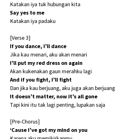
Katakan iya tuk hubungan kita
Say yes to me
Katakan iya padaku
[Verse 3]
If you dance, I’ll dance
Jika kau menari, aku akan menari
I’ll put my red dress on again
Akan kukenakan gaun merahku lagi
And if you fight, I’ll fight
Dan jika kau berjuang, aku juga akan berjuang
It doesn’t matter, now it’s all gone
Tapi kini itu tak lagi penting, lupakan saja
[Pre-Chorus]
‘Cause I’ve got my mind on you
Karena aku memikirkanmu