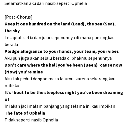
Selamatkan aku dari nasib seperti Ophelia
[Post-Chorus]
Keep it one hundred on the land (Land), thе sea (Sea),
the sky
Tetaplah setia dan jujur sepenuhnya di mana pun engkau
berada
Pledge allegiance to your hands, your team, your vibes
Aku pun juga akan selalu berada di phakmu sepenuhnya
Don’t care where the hell you’ve been (Been) ‘cause now
(Now) you’re mine
Aku tak peduli dengan masa lalumu, karena sekarang kau
milikku
It’s ‘bout to be the sleepless night you’ve been dreaming
of
Ini akan jadi malam panjang yang selama ini kau impikan
The fate of Ophelia
Tidak seperti nasib Ophelia