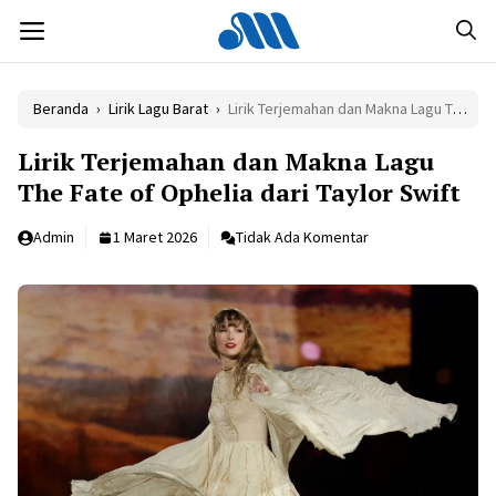
Langsung
MENU
ke
isi
Beranda
›
Lirik Lagu Barat
›
Lirik Terjemahan dan Makna Lagu The Fate of Ophelia dari Taylor Swift
Lirik Terjemahan dan Makna Lagu
The Fate of Ophelia dari Taylor Swift
Admin
1 Maret 2026
Tidak Ada Komentar