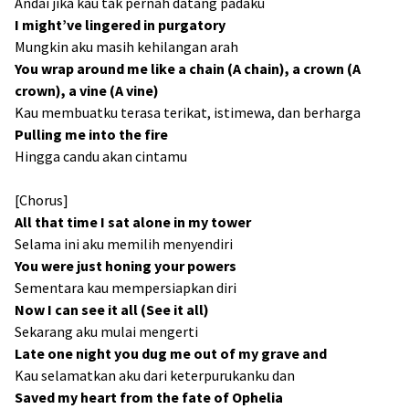
Andai jika kau tak pernah datang padaku
I might’ve lingered in purgatory
Mungkin aku masih kehilangan arah
You wrap around me like a chain (A chain), a crown (A
crown), a vine (A vine)
Kau membuatku terasa terikat, istimewa, dan berharga
Pulling me into the fire
Hingga candu akan cintamu
[Chorus]
All that time I sat alone in my tower
Selama ini aku memilih menyendiri
You were just honing your powers
Sementara kau mempersiapkan diri
Now I can see it all (See it all)
Sekarang aku mulai mengerti
Late one night you dug me out of my grave and
Kau selamatkan aku dari keterpurukanku dan
Saved my heart from the fate of Ophelia