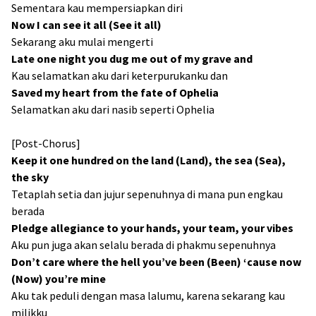
Sementara kau mempersiapkan diri
Now I can see it all (See it all)
Sekarang aku mulai mengerti
Late one night you dug me out of my grave and
Kau selamatkan aku dari keterpurukanku dan
Saved my heart from the fate of Ophelia
Selamatkan aku dari nasib seperti Ophelia
[Post-Chorus]
Keep it one hundred on the land (Land), thе sea (Sea),
the sky
Tetaplah setia dan jujur sepenuhnya di mana pun engkau
berada
Pledge allegiance to your hands, your team, your vibes
Aku pun juga akan selalu berada di phakmu sepenuhnya
Don’t care where the hell you’ve been (Been) ‘cause now
(Now) you’re mine
Aku tak peduli dengan masa lalumu, karena sekarang kau
milikku