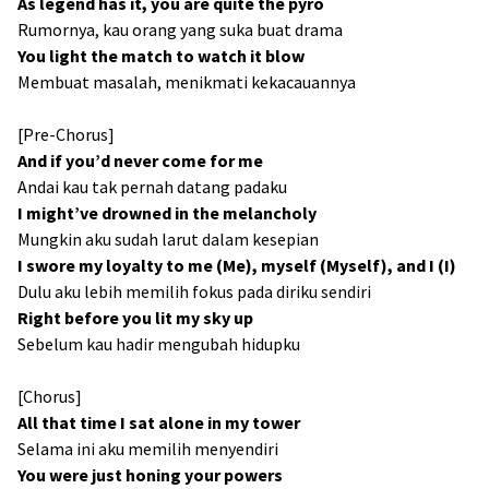
As legend has it, you are quite the pyro
Rumornya, kau orang yang suka buat drama
You light the match to watch it blow
Membuat masalah, menikmati kekacauannya
[Pre-Chorus]
And if you’d never come for me
Andai kau tak pernah datang padaku
I might’ve drowned in the melancholy
Mungkin aku sudah larut dalam kesepian
I swore my loyalty to me (Me), myself (Myself), and I (I)
Dulu aku lebih memilih fokus pada diriku sendiri
Right before you lit my sky up
Sebelum kau hadir mengubah hidupku
[Chorus]
All that time I sat alone in my tower
Selama ini aku memilih menyendiri
You were just honing your powers