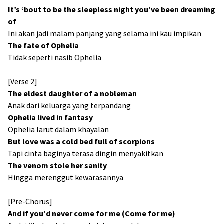
It’s ‘bout to be the sleepless night you’ve been dreaming
of
Ini akan jadi malam panjang yang selama ini kau impikan
The fate of Ophelia
Tidak seperti nasib Ophelia
[Verse 2]
The eldest daughter of a nobleman
Anak dari keluarga yang terpandang
Ophelia lived in fantasy
Ophelia larut dalam khayalan
But love was a cold bed full of scorpions
Tapi cinta baginya terasa dingin menyakitkan
The venom stole her sanity
Hingga merenggut kewarasannya
[Pre-Chorus]
And if you’d never come for me (Come for me)