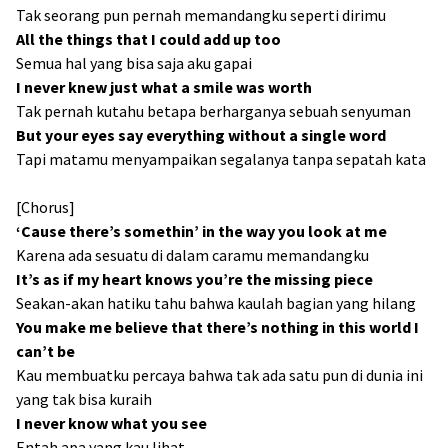
Tak seorang pun pernah memandangku seperti dirimu
All the things that I could add up too
Semua hal yang bisa saja aku gapai
I never knew just what a smile was worth
Tak pernah kutahu betapa berharganya sebuah senyuman
But your eyes say everything without a single word
Tapi matamu menyampaikan segalanya tanpa sepatah kata
[Chorus]
‘Cause there’s somethin’ in the way you look at me
Karena ada sesuatu di dalam caramu memandangku
It’s as if my heart knows you’re the missing piece
Seakan-akan hatiku tahu bahwa kaulah bagian yang hilang
You make me believe that there’s nothing in this world I
can’t be
Kau membuatku percaya bahwa tak ada satu pun di dunia ini
yang tak bisa kuraih
I never know what you see
Entah apa yang kau lihat