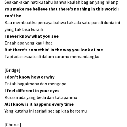
Seakan-akan hatiku tahu bahwa kaulah bagian yang hilang
You make me believe that there’s nothing in this world I
can’t be
Kau membuatku percaya bahwa tak ada satu pun di dunia ini
yang tak bisa kuraih
I never know what you see
Entah apa yang kau lihat
But there’s somethin’ in the way you look at me
Tapi ada sesuatu di dalam caramu memandangku
[Bridge]
I don’t know how or why
Entah bagaimana dan mengapa
I feel different in your eyes
Kurasa ada yang beda dari tatapanmu
All I know is it happens every time
Yang kutahu ini terjadi setiap kita bertemu
[Chorus]