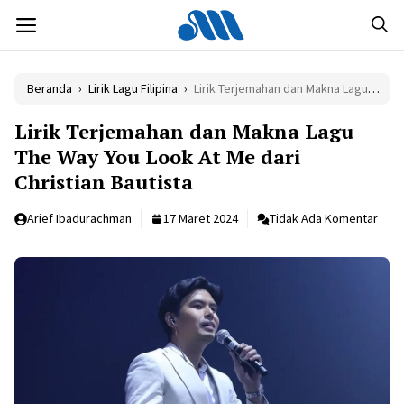
Langsung
MENU
ke
isi
Beranda
›
Lirik Lagu Filipina
›
Lirik Terjemahan dan Makna Lagu The Way You Look At Me dari Christian Bautista
Lirik Terjemahan dan Makna Lagu
The Way You Look At Me dari
Christian Bautista
Arief Ibadurachman
17 Maret 2024
Tidak Ada Komentar