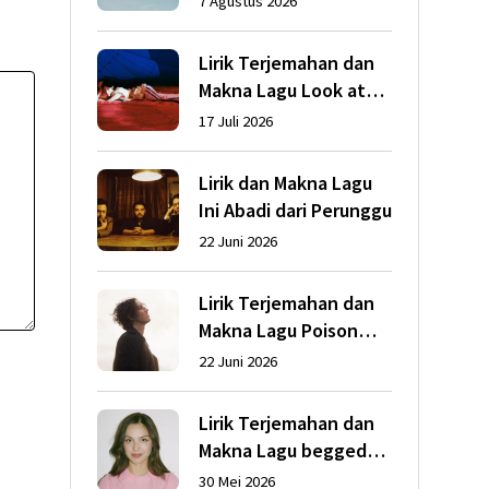
7 Agustus 2026
Lirik Terjemahan dan
Makna Lagu Look at
My Life dari Gracie
17 Juli 2026
Abrams
Lirik dan Makna Lagu
Ini Abadi dari Perunggu
22 Juni 2026
Lirik Terjemahan dan
Makna Lagu Poison
dari Dean Lewis
22 Juni 2026
Lirik Terjemahan dan
Makna Lagu begged
dari Olivia Rodrigo
30 Mei 2026