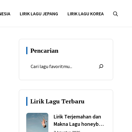
NESIA
LIRIK LAGU JEPANG
LIRIK LAGU KOREA
Pencarian
Lirik Lagu Terbaru
Lirik Terjemahan dan
Makna Lagu honeybee
dari Olivia Rodrigo