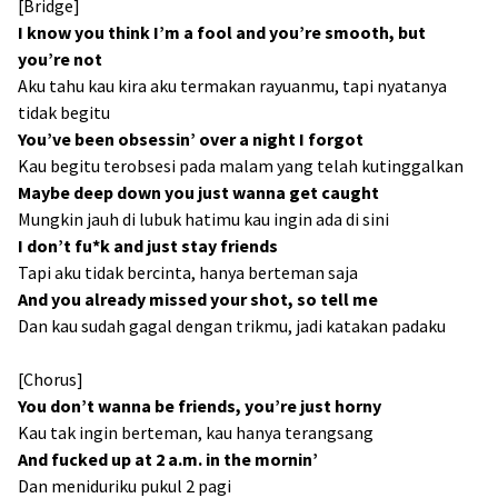
[Bridge]
I know you think I’m a fool and you’re smooth, but
you’re not
Aku tahu kau kira aku termakan rayuanmu, tapi nyatanya
tidak begitu
You’ve been obsessin’ over a night I forgot
Kau begitu terobsesi pada malam yang telah kutinggalkan
Maybe deep down you just wanna get caught
Mungkin jauh di lubuk hatimu kau ingin ada di sini
I don’t fu*k and just stay friends
Tapi aku tidak bercinta, hanya berteman saja
And you already missed your shot, so tell me
Dan kau sudah gagal dengan trikmu, jadi katakan padaku
[Chorus]
You don’t wanna be friends, you’re just horny
Kau tak ingin berteman, kau hanya terangsang
And fucked up at 2 a.m. in the mornin’
Dan meniduriku pukul 2 pagi