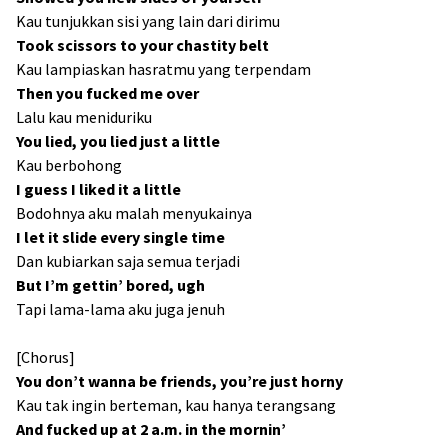
Kau tunjukkan sisi yang lain dari dirimu
Took scissors to your chastity belt
Kau lampiaskan hasratmu yang terpendam
Then you fucked me over
Lalu kau meniduriku
You lied, you lied just a little
Kau berbohong
I guess I liked it a little
Bodohnya aku malah menyukainya
I let it slide every single time
Dan kubiarkan saja semua terjadi
But I’m gettin’ bored, ugh
Tapi lama-lama aku juga jenuh
[Chorus]
You don’t wanna be friends, you’re just horny
Kau tak ingin berteman, kau hanya terangsang
And fucked up at 2 a.m. in the mornin’