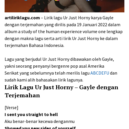
artiliriklagu.com
– Lirik lagu Ur Just Horny karya Gayle
dengan terjemahan yang dirilis pada 19 Januari 2022 dalam
album a study of the human experience volume one lengkap
dengan makna lagu serta arti lirik Ur Just Horny ke dalam
terjemahan Bahasa Indonesia.
Lagu yang berjudul Ur Just Horny dibawakan oleh Gayle,
yakni seorang penyanyi bergenre pop asal Amerika
Serikat yang sebelumnya telah merilis lagu
ABCDEFU
dan
sudah kami alih bahasakan lirik lagunya.
Lirik Lagu Ur Just Horny – Gayle dengan
Terjemahan
[Verse]
I sent you straight to hell
Aku benar-benar kecewa denganmu
Showed you new sides of yourself