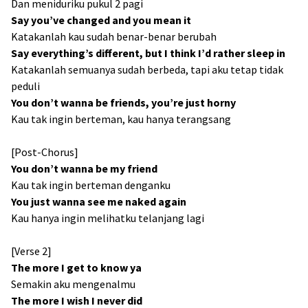
Dan meniduriku pukul 2 pagi
Say you’ve changed and you mean it
Katakanlah kau sudah benar-benar berubah
Say everything’s different, but I think I’d rather sleep in
Katakanlah semuanya sudah berbeda, tapi aku tetap tidak
peduli
You don’t wanna be friends, you’re just horny
Kau tak ingin berteman, kau hanya terangsang
[Post-Chorus]
You don’t wanna be my friеnd
Kau tak ingin berteman denganku
You just wanna see me naked again
Kau hanya ingin melihatku telanjang lagi
[Verse 2]
The morе I get to know ya
Semakin aku mengenalmu
The more I wish I never did