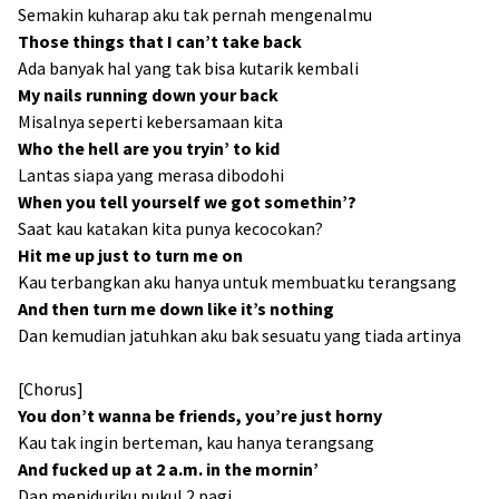
Semakin kuharap aku tak pernah mengenalmu
Those things that I can’t take back
Ada banyak hal yang tak bisa kutarik kembali
My nails running down your back
Misalnya seperti kebersamaan kita
Who the hell are you tryin’ to kid
Lantas siapa yang merasa dibodohi
When you tell yourself we got somethin’?
Saat kau katakan kita punya kecocokan?
Hit me up just to turn me on
Kau terbangkan aku hanya untuk membuatku terangsang
And then turn me down like it’s nothing
Dan kemudian jatuhkan aku bak sesuatu yang tiada artinya
[Chorus]
You don’t wanna be friends, you’re just horny
Kau tak ingin berteman, kau hanya terangsang
And fucked up at 2 a.m. in the mornin’
Dan meniduriku pukul 2 pagi