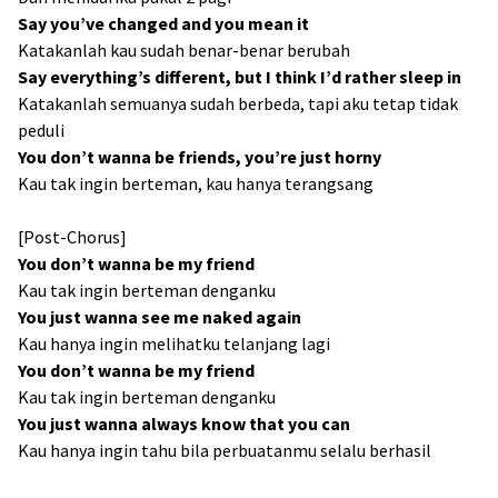
Say you’ve changed and you mean it
Katakanlah kau sudah benar-benar berubah
Say everything’s different, but I think I’d rather sleep in
Katakanlah semuanya sudah berbeda, tapi aku tetap tidak
peduli
You don’t wanna be friends, you’re just horny
Kau tak ingin berteman, kau hanya terangsang
[Post-Chorus]
You don’t wanna be my friеnd
Kau tak ingin berteman denganku
You just wanna see me naked again
Kau hanya ingin melihatku telanjang lagi
You don’t wanna be my friend
Kau tak ingin berteman denganku
You just wanna always know that you can
Kau hanya ingin tahu bila perbuatanmu selalu berhasil