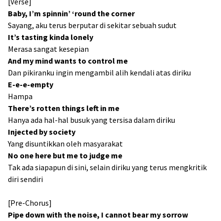
[Verse]
Baby, I’m spinnin’ ‘round the corner
Sayang, aku terus berputar di sekitar sebuah sudut
It’s tasting kinda lonely
Merasa sangat kesepian
And my mind wants to control me
Dan pikiranku ingin mengambil alih kendali atas diriku
E-e-e-empty
Hampa
There’s rotten things left in me
Hanya ada hal-hal busuk yang tersisa dalam diriku
Injected by society
Yang disuntikkan oleh masyarakat
No one here but me to judge me
Tak ada siapapun di sini, selain diriku yang terus mengkritik
diri sendiri
[Pre-Chorus]
Pipe down with the noise, I cannot bear my sorrow