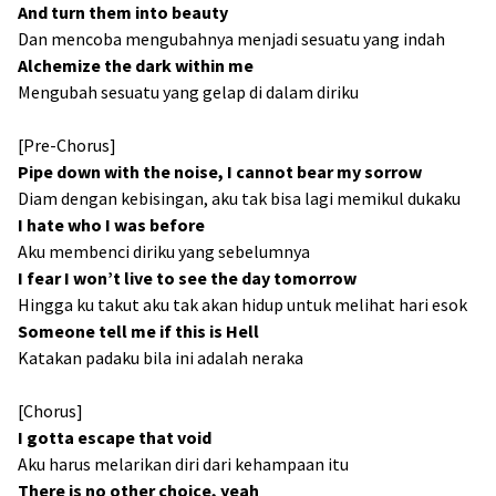
And turn them into beauty
Dan mencoba mengubahnya menjadi sesuatu yang indah
Alchemize the dark within me
Mengubah sesuatu yang gelap di dalam diriku
[Pre-Chorus]
Pipe down with the noise, I cannot bear my sorrow
Diam dengan kebisingan, aku tak bisa lagi memikul dukaku
I hate who I was before
Aku membenci diriku yang sebelumnya
I fear I won’t live to see the day tomorrow
Hingga ku takut aku tak akan hidup untuk melihat hari esok
Someone tell me if this is Hell
Katakan padaku bila ini adalah neraka
[Chorus]
I gotta escape that void
Aku harus melarikan diri dari kehampaan itu
There is no other choice, yeah