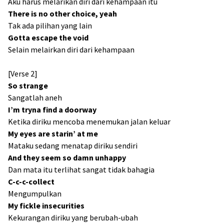
Aku harus melarikan diri dari kehampaan itu
There is no other choice, yeah
Tak ada pilihan yang lain
Gotta escape the void
Selain melairkan diri dari kehampaan
[Verse 2]
So strange
Sangatlah aneh
I’m tryna find a doorway
Ketika diriku mencoba menemukan jalan keluar
My eyes are starin’ at me
Mataku sedang menatap diriku sendiri
And they seem so damn unhappy
Dan mata itu terlihat sangat tidak bahagia
C-c-c-collect
Mengumpulkan
My fickle insecurities
Kekurangan diriku yang berubah-ubah