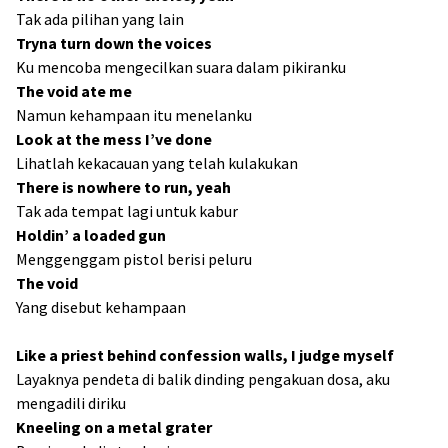
Tak ada pilihan yang lain
Tryna turn down the voices
Ku mencoba mengecilkan suara dalam pikiranku
The void ate me
Namun kehampaan itu menelanku
Look at the mess I’ve done
Lihatlah kekacauan yang telah kulakukan
There is nowhere to run, yeah
Tak ada tempat lagi untuk kabur
Holdin’ a loaded gun
Menggenggam pistol berisi peluru
The void
Yang disebut kehampaan
Like a priest behind confession walls, I judge myself
Layaknya pendeta di balik dinding pengakuan dosa, aku
mengadili diriku
Kneeling on a metal grater