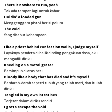
There is nowhere to run, yeah
Tak ada tempat lagi untuk kabur
Holdin’ a loaded gun
Menggenggam pistol berisi peluru
The void
Yang disebut kehampaan
Like a priest behind confession walls, I judge myself
Layaknya pendeta di balik dinding pengakuan dosa, aku
mengadili diriku
Kneeling on a metal grater
Bersimpuh di atas besi
Bloody like a body that has died and it’s myself
Berdarah-darah seperti tubuh yang telah mati, dan itulah
diriku
Tangled in my own intestines
Terjerat dalam diriku sendiri
I gotta escape the void