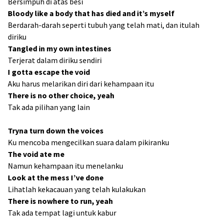
Bersimpuh di atas besi
Bloody like a body that has died and it’s myself
Berdarah-darah seperti tubuh yang telah mati, dan itulah
diriku
Tangled in my own intestines
Terjerat dalam diriku sendiri
I gotta escape the void
Aku harus melarikan diri dari kehampaan itu
There is no other choice, yeah
Tak ada pilihan yang lain
Tryna turn down the voices
Ku mencoba mengecilkan suara dalam pikiranku
The void ate me
Namun kehampaan itu menelanku
Look at the mess I’ve done
Lihatlah kekacauan yang telah kulakukan
There is nowhere to run, yeah
Tak ada tempat lagi untuk kabur