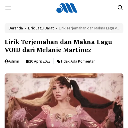
Langsung
MENU
ke
isi
Beranda
›
Lirik Lagu Barat
›
Lirik Terjemahan dan Makna Lagu VOID dari Melanie Martinez
Lirik Terjemahan dan Makna Lagu
VOID dari Melanie Martinez
Admin
20 April 2023
Tidak Ada Komentar