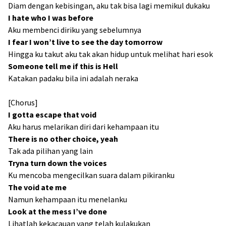
Diam dengan kebisingan, aku tak bisa lagi memikul dukaku
I hate who I was before
Aku membenci diriku yang sebelumnya
I fear I won’t live to see the day tomorrow
Hingga ku takut aku tak akan hidup untuk melihat hari esok
Someone tell me if this is Hell
Katakan padaku bila ini adalah neraka
[Chorus]
I gotta escape that void
Aku harus melarikan diri dari kehampaan itu
There is no other choice, yeah
Tak ada pilihan yang lain
Tryna turn down the voices
Ku mencoba mengecilkan suara dalam pikiranku
The void ate me
Namun kehampaan itu menelanku
Look at the mess I’ve done
Lihatlah kekacauan yang telah kulakukan