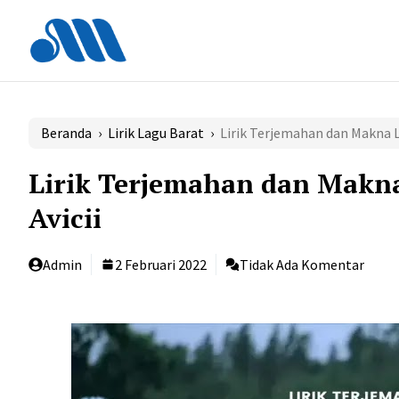
Langsung
ke
isi
Beranda
›
Lirik Lagu Barat
›
Lirik Terjemahan dan Makna La
Lirik Terjemahan dan Makna
Avicii
Admin
2 Februari 2022
Tidak Ada Komentar