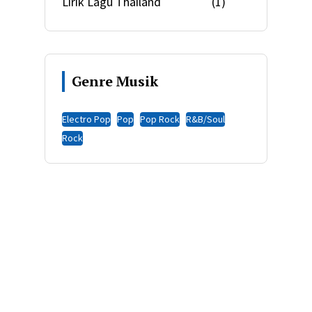
Lirik Lagu Thailand
(1)
Genre Musik
Electro Pop
Pop
Pop Rock
R&B/Soul
Rock