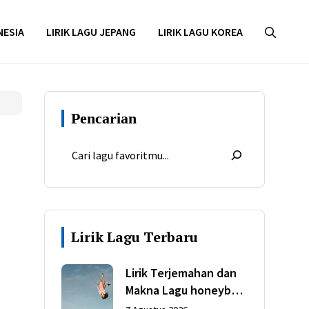
NESIA
LIRIK LAGU JEPANG
LIRIK LAGU KOREA
Pencarian
Lirik Lagu Terbaru
Lirik Terjemahan dan
Makna Lagu honeybee
dari Olivia Rodrigo