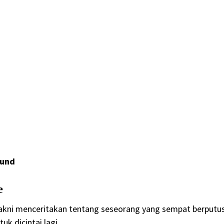
ound
e
e yakni menceritakan tentang seseorang yang sempat berputu
 dicintai lagi.