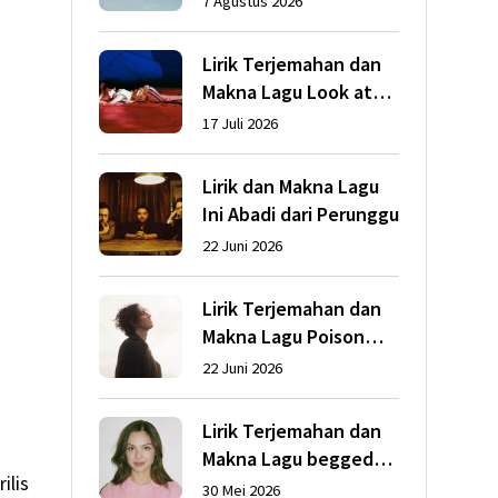
7 Agustus 2026
Lirik Terjemahan dan
Makna Lagu Look at
My Life dari Gracie
17 Juli 2026
Abrams
Lirik dan Makna Lagu
Ini Abadi dari Perunggu
22 Juni 2026
Lirik Terjemahan dan
Makna Lagu Poison
dari Dean Lewis
22 Juni 2026
Lirik Terjemahan dan
Makna Lagu begged
ilis
dari Olivia Rodrigo
30 Mei 2026