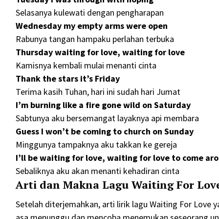
Selasanya kulewati dengan pengharapan
Wednesday my empty arms were open
Rabunya tangan hampaku perlahan terbuka
Thursday waiting for love, waiting for love
Kamisnya kembali mulai menanti cinta
Thank the stars it’s Friday
Terima kasih Tuhan, hari ini sudah hari Jumat
I’m burning like a fire gone wild on Saturday
Sabtunya aku bersemangat layaknya api membara
Guess I won’t be coming to church on Sunday
Minggunya tampaknya aku takkan ke gereja
I’ll be waiting for love, waiting for love to come ar
Sebaliknya aku akan menanti kehadiran cinta
Arti dan Makna Lagu Waiting For Lov
Setelah diterjemahkan, arti lirik lagu Waiting For Lov
asa menunggu dan mencoba menemukan seseorang untuk