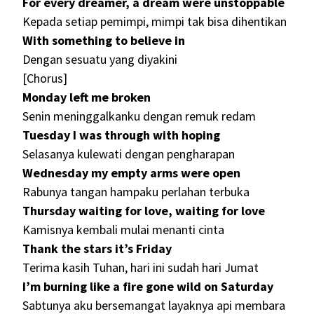
For every dreamer, a dream were unstoppable
Kepada setiap pemimpi, mimpi tak bisa dihentikan
With something to believe in
Dengan sesuatu yang diyakini
[Chorus]
Monday left me broken
Senin meninggalkanku dengan remuk redam
Tuesday I was through with hoping
Selasanya kulewati dengan pengharapan
Wednesday my empty arms were open
Rabunya tangan hampaku perlahan terbuka
Thursday waiting for love, waiting for love
Kamisnya kembali mulai menanti cinta
Thank the stars it’s Friday
Terima kasih Tuhan, hari ini sudah hari Jumat
I’m burning like a fire gone wild on Saturday
Sabtunya aku bersemangat layaknya api membara