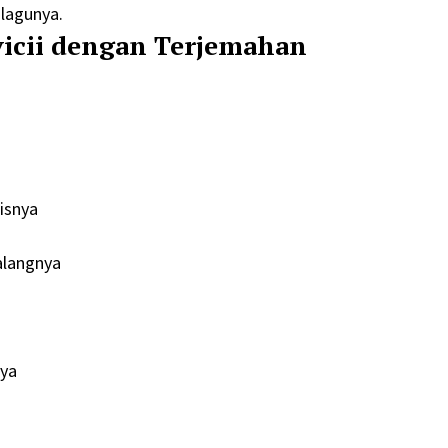
 lagunya.
vicii dengan Terjemahan
isnya
alangnya
aya