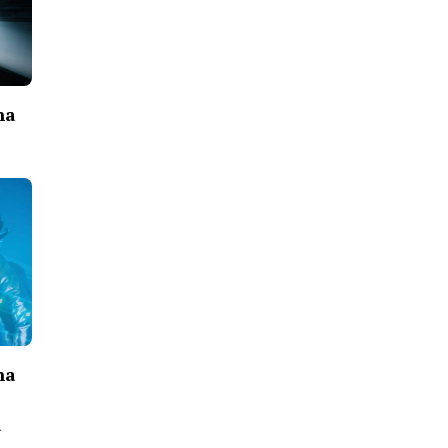
na
na
a