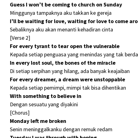
Guess I won’t be coming to church on Sunday
Minggunya tampaknya aku takkan ke gereja
I’ll be waiting for love, waiting for love to come ar
Sebaliknya aku akan menanti kehadiran cinta
[Verse 2]
For every tyrant to tear open the vulnerable
Kepada setiap penguasa yang menindas yang tak berd
In every lost soul, the bones of the miracle
Di setiap serpihan yang hilang, ada banyak keajaiban
For every dreamer, a dream were unstoppable
Kepada setiap pemimpi, mimpi tak bisa dihentikan
With something to believe in
Dengan sesuatu yang diyakini
[Chorus]
Monday left me broken
Senin meninggalkanku dengan remuk redam
Tuesday I was through with hoping