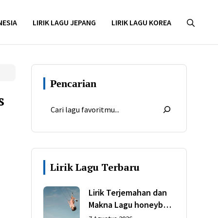
NESIA
LIRIK LAGU JEPANG
LIRIK LAGU KOREA
Pencarian
s
Lirik Lagu Terbaru
Lirik Terjemahan dan
Makna Lagu honeybee
dari Olivia Rodrigo