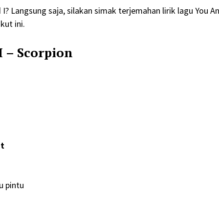
 I? Langsung saja, silakan simak terjemahan lirik lagu You An
ut ini.
I – Scorpion
ht
u pintu