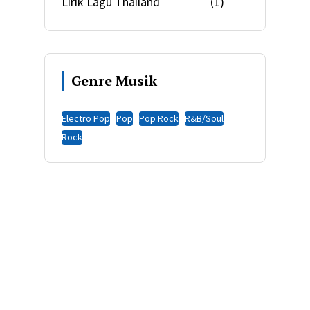
Lirik Lagu Thailand
(1)
Genre Musik
Electro Pop
Pop
Pop Rock
R&B/Soul
Rock