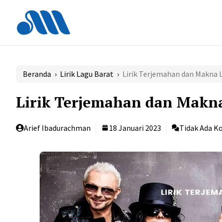
Langsung
ke
isi
Beranda
›
Lirik Lagu Barat
›
Lirik Terjemahan dan Makna L
Lirik Terjemahan dan Makna
Arief Ibadurachman
18 Januari 2023
Tidak Ada K