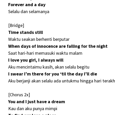
Forever and a day
Selalu dan selamanya
[Bridge]
Time stands still
Waktu seakan berhenti berputar
When days of innocence are falling for the night
Saat hari-hari memasuki waktu malam
I love you girl, I always will
Aku mencintaimu kasih, akan selalu begitu
I swear I’m there for you ‘til the day I’ll die
Aku berjanji akan selalu ada untukmu hingga hari terakh
[Chorus 2x]
You and I just have a dream
Kau dan aku punya mimpi