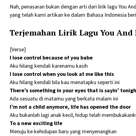
Nah, penasaran bukan dengan arti dari lirik lagu You And
yang telah kami artikan ke dalam Bahasa Indonesia berik
Terjemahan Lirik Lagu You And 
[Verse]
I lose control because of you babe
Aku hilang kendali karenamu kasih
I lose control when you look at me like this
Aku hilang kendali bila kau menatapku seperti ini
There’s something in your eyes that is sayin’ tonig
Ada sesuatu di matamu yang berkata malam ini
I’m not a child anymore, life has opened the door
Aku bukanlah lagi anak kecil, hidup telah membukakank
To a new exciting life
Menuju ke kehidupan baru yang menyenangkan