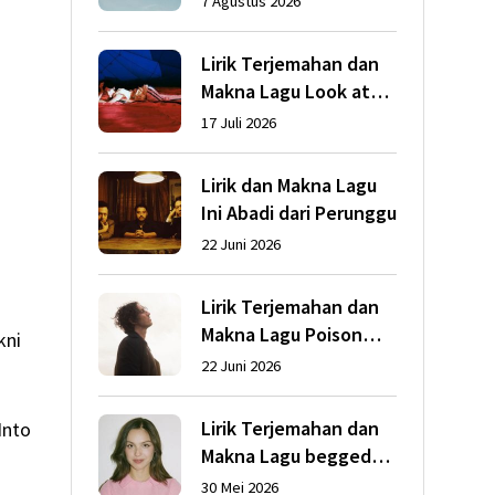
7 Agustus 2026
Lirik Terjemahan dan
Makna Lagu Look at
My Life dari Gracie
17 Juli 2026
Abrams
Lirik dan Makna Lagu
Ini Abadi dari Perunggu
22 Juni 2026
Lirik Terjemahan dan
Makna Lagu Poison
kni
dari Dean Lewis
22 Juni 2026
Lirik Terjemahan dan
Into
Makna Lagu begged
dari Olivia Rodrigo
30 Mei 2026