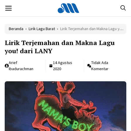
Langsung
MENU
ke
isi
Beranda
›
Lirik Lagu Barat
›
Lirik Terjemahan dan Makna Lagu you! dari LANY
Lirik Terjemahan dan Makna Lagu
you! dari LANY
Arief
14 Agustus
Tidak Ada
Ibadurachman
2020
Komentar