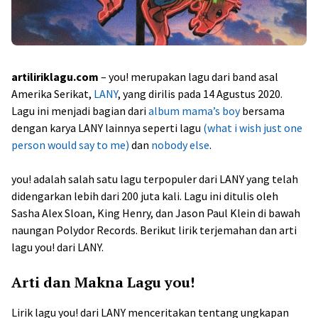
artiliriklagu.com
– you! merupakan lagu dari band asal
Amerika Serikat,
LANY
, yang dirilis pada 14 Agustus 2020.
Lagu ini menjadi bagian dari
album mama’s boy
bersama
dengan karya LANY lainnya seperti lagu
(what i wish just one
person would say to me)
dan
nobody else
.
you! adalah salah satu lagu terpopuler dari LANY yang telah
didengarkan lebih dari 200 juta kali. Lagu ini ditulis oleh
Sasha Alex Sloan, King Henry, dan Jason Paul Klein di bawah
naungan Polydor Records. Berikut lirik terjemahan dan arti
lagu you! dari LANY.
Arti dan Makna Lagu you!
Lirik lagu you! dari LANY menceritakan tentang ungkapan