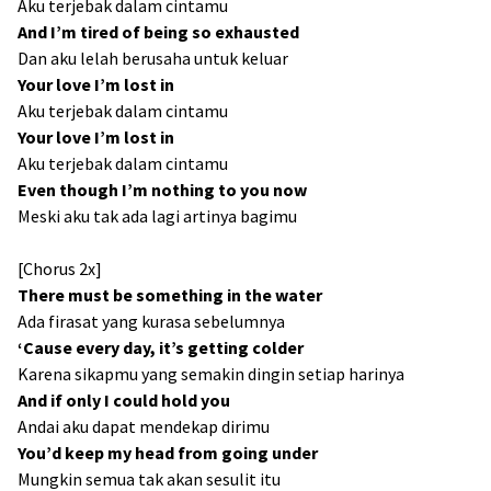
Aku terjebak dalam cintamu
And I’m tired of being so exhausted
Dan aku lelah berusaha untuk keluar
Your love I’m lost in
Aku terjebak dalam cintamu
Your love I’m lost in
Aku terjebak dalam cintamu
Even though I’m nothing to you now
Meski aku tak ada lagi artinya bagimu
[Chorus 2x]
There must be something in the water
Ada firasat yang kurasa sebelumnya
‘Cause every day, it’s getting colder
Karena sikapmu yang semakin dingin setiap harinya
And if only I could hold you
Andai aku dapat mendekap dirimu
You’d keep my head from going under
Mungkin semua tak akan sesulit itu