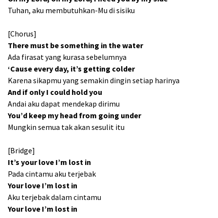
Tuhan, aku membutuhkan-Mu di sisiku
[Chorus]
There must be something in the water
Ada firasat yang kurasa sebelumnya
‘Cause every day, it’s getting colder
Karena sikapmu yang semakin dingin setiap harinya
And if only I could hold you
Andai aku dapat mendekap dirimu
You’d keep my head from going under
Mungkin semua tak akan sesulit itu
[Bridge]
It’s your love I’m lost in
Pada cintamu aku terjebak
Your love I’m lost in
Aku terjebak dalam cintamu
Your love I’m lost in