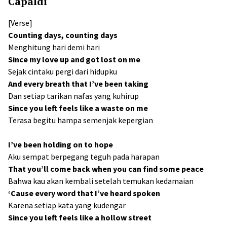
Capaldi
[Verse]
Counting days, counting days
Menghitung hari demi hari
Since my love up and got lost on me
Sejak cintaku pergi dari hidupku
And every breath that I’ve been taking
Dan setiap tarikan nafas yang kuhirup
Since you left feels like a waste on me
Terasa begitu hampa semenjak kepergian
I’ve been holding on to hope
Aku sempat berpegang teguh pada harapan
That you’ll come back when you can find some peace
Bahwa kau akan kembali setelah temukan kedamaian
‘Cause every word that I’ve heard spoken
Karena setiap kata yang kudengar
Since you left feels like a hollow street