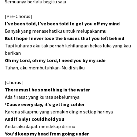
Semuanya berlalu begitu saja
[Pre-Chorus]
I’ve been told, I’ve been told to get you off my mind
Banyak yang menasehatiku untuk melupakanmu
But I hope I never lose the bruises that you left behind
Tapi kuharap aku tak pernah kehilangan bekas luka yang kau
berikan
Oh my Lord, oh my Lord, I need you by my side
Tuhan, aku membutuhkan-Mu di sisiku
[Chorus]
There must be something in the water
Ada firasat yang kurasa sebelumnya
‘Cause every day, it’s getting colder
Karena sikapmu yang semakin dingin setiap harinya
And if only I could hold you
Andai aku dapat mendekap dirimu
You’d keep my head from going under