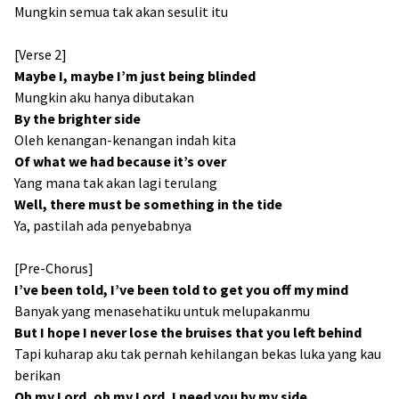
Mungkin semua tak akan sesulit itu
[Verse 2]
Maybe I, maybe I’m just being blinded
Mungkin aku hanya dibutakan
By the brighter side
Oleh kenangan-kenangan indah kita
Of what we had because it’s over
Yang mana tak akan lagi terulang
Well, there must be something in the tide
Ya, pastilah ada penyebabnya
[Pre-Chorus]
I’ve been told, I’ve been told to get you off my mind
Banyak yang menasehatiku untuk melupakanmu
But I hope I never lose the bruises that you left behind
Tapi kuharap aku tak pernah kehilangan bekas luka yang kau
berikan
Oh my Lord, oh my Lord, I need you by my side