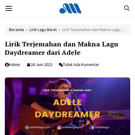
Langsung
MENU
ke
isi
Beranda
›
Lirik Lagu Barat
›
Lirik Terjemahan dan Makna Lagu Daydreamer dari Adele
Lirik Terjemahan dan Makna Lagu
Daydreamer dari Adele
Admin
26 Juni 2022
Tidak Ada Komentar