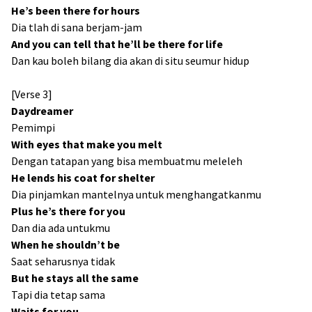
He’s been there for hours
Dia tlah di sana berjam-jam
And you can tell that he’ll be there for life
Dan kau boleh bilang dia akan di situ seumur hidup
[Verse 3]
Daydreamer
Pemimpi
With eyes that make you melt
Dengan tatapan yang bisa membuatmu meleleh
He lends his coat for shelter
Dia pinjamkan mantelnya untuk menghangatkanmu
Plus he’s there for you
Dan dia ada untukmu
When he shouldn’t be
Saat seharusnya tidak
But he stays all the same
Tapi dia tetap sama
Waits for you