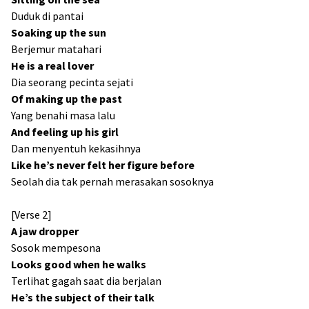
Duduk di pantai
Soaking up the sun
Berjemur matahari
He is a real lover
Dia seorang pecinta sejati
Of making up the past
Yang benahi masa lalu
And feeling up his girl
Dan menyentuh kekasihnya
Like he’s never felt her figure before
Seolah dia tak pernah merasakan sosoknya
[Verse 2]
A jaw dropper
Sosok mempesona
Looks good when he walks
Terlihat gagah saat dia berjalan
He’s the subject of their talk