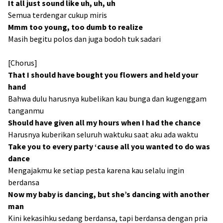
It all just sound like uh, uh, uh
Semua terdengar cukup miris
Mmm too young, too dumb to realize
Masih begitu polos dan juga bodoh tuk sadari
[Chorus]
That I should have bought you flowers and held your
hand
Bahwa dulu harusnya kubelikan kau bunga dan kugenggam
tanganmu
Should have given all my hours when I had the chance
Harusnya kuberikan seluruh waktuku saat aku ada waktu
Take you to every party ‘cause all you wanted to do was
dance
Mengajakmu ke setiap pesta karena kau selalu ingin
berdansa
Now my baby is dancing, but she’s dancing with another
man
Kini kekasihku sedang berdansa, tapi berdansa dengan pria