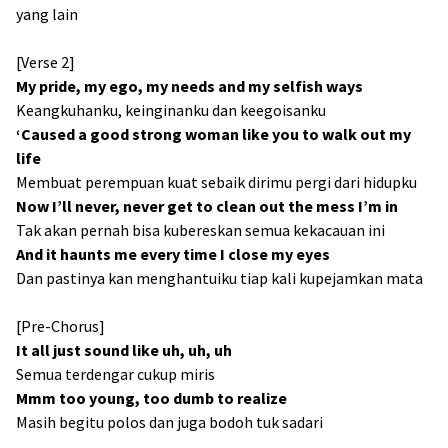
yang lain
[Verse 2]
My pride, my ego, my needs and my selfish ways
Keangkuhanku, keinginanku dan keegoisanku
‘Caused a good strong woman like you to walk out my
life
Membuat perempuan kuat sebaik dirimu pergi dari hidupku
Now I’ll never, never get to clean out the mess I’m in
Tak akan pernah bisa kubereskan semua kekacauan ini
And it haunts me every time I close my eyes
Dan pastinya kan menghantuiku tiap kali kupejamkan mata
[Pre-Chorus]
It all just sound like uh, uh, uh
Semua terdengar cukup miris
Mmm too young, too dumb to realize
Masih begitu polos dan juga bodoh tuk sadari