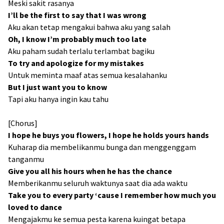
Meski sakit rasanya
I’ll be the first to say that I was wrong
Aku akan tetap mengakui bahwa aku yang salah
Oh, I know I’m probably much too late
Aku paham sudah terlalu terlambat bagiku
To try and apologize for my mistakes
Untuk meminta maaf atas semua kesalahanku
But I just want you to know
Tapi aku hanya ingin kau tahu
[Chorus]
I hope he buys you flowers, I hope he holds yours hands
Kuharap dia membelikanmu bunga dan menggenggam
tanganmu
Give you all his hours when he has the chance
Memberikanmu seluruh waktunya saat dia ada waktu
Take you to every party ‘cause I remember how much you
loved to dance
Mengajakmu ke semua pesta karena kuingat betapa