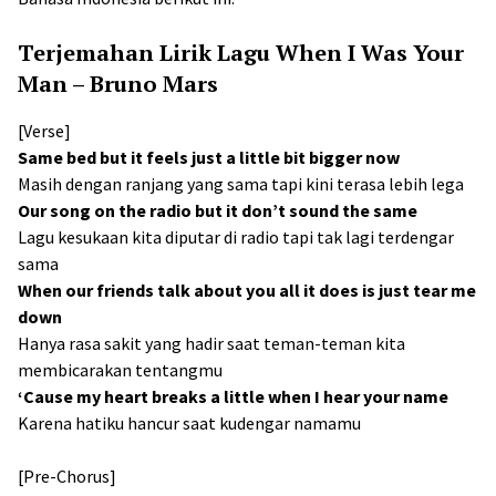
Terjemahan Lirik Lagu When I Was Your
Man – Bruno Mars
[Verse]
Same bed but it feels just a little bit bigger now
Masih dengan ranjang yang sama tapi kini terasa lebih lega
Our song on the radio but it don’t sound the same
Lagu kesukaan kita diputar di radio tapi tak lagi terdengar
sama
When our friends talk about you all it does is just tear me
down
Hanya rasa sakit yang hadir saat teman-teman kita
membicarakan tentangmu
‘Cause my heart breaks a little when I hear your name
Karena hatiku hancur saat kudengar namamu
[Pre-Chorus]